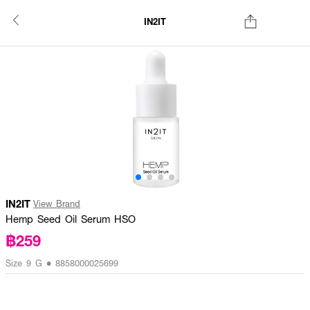
IN2IT
IN2IT
View Brand
Hemp Seed Oil Serum HSO
฿259
Size 9 G • 8858000025699