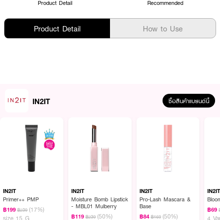
Product Detail
Recommended
Product Detail
How to Use
IN2IT
ซื้อสินค้าแบรนด์นี้
IN2IT
IN2IT
IN2IT
IN2I
Primer++ PMP
Moisture Bomb Lipstick
Pro-Lash Mascara &
Bloo
- MBL01 Mulberry
Base
(17%)
฿199
฿69
฿239
(50%)
(50%)
฿119
฿84
฿239
฿169
size 15 G
4 Va