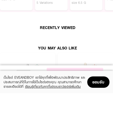
5 Variations
size 6.5 G
RECENTLY VIEWED
YOU MAY ALSO LIKE
NOTIFY ME
เว็บไซต์ EVEANDBOY เราใช้คุกกี้เพื่อพัฒนาประสิทธิภาพ และ
ยอมรับ
ประสบการณ์ที่ดีในการใช้เว็บไซต์ของคุณ คุณสามารถศึกษา
รายละเอียดได้ที่
เรียนรู้เกี่ยวกับคุกกี้ของเบราว์เซอร์เพิ่มเติม
Home
Home
Promotions
Promotions
Shopping Bag
Shopping Bag
Account
Account
SKIN1004
ESTEE LAUDER
Madagascar Centella Ampoule
Advanced Night Repair Synchronized
Multi-Recovery Complex
(42%)
฿459
฿790