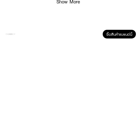
Show More
ซื้อสินค้าแบรนด์นี้
ผลลัพธ์ที่ได้ :
ผิวกลับมาสตรอง เปล่งปลั่ง เด้งกระชับด้วย
น้ำตบเอสเซนส์ จากอินทูอิท
ฟื้น
บำรุงผิวขั้นสุดให้กลับแข็งแรง ปลอบประโลมผิวจากการระคายเคือง เพื่อผิวเนียน
นุ่มนิ่มน่าสัมผัส
•
น้ำตบเอสเซนส์ จากอินทูอิท
• ปกป้องผิวจากมลพิษ
• ฟื้นบำรุงผิวให้ความชุ่มชื้น ให้ผิวนุ่มนวลน่าสัมผัส
• ล็อกความชุ่มชื้น ตุนน้ำให้ผิวได้ถึงขีดสุด
• กระชับรูขุมขน บล็อกความมันส่วนเกินสาเหตุของการเกิดสิว