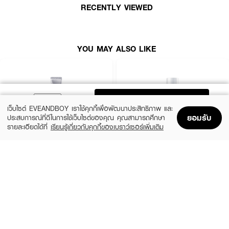
RECENTLY VIEWED
• ช่วยฟื้นฟูให้ผิวกลับมาแข็งแรง ผิวแลดูสุขภาพดี
• ช่วยให้ผิวเด้ง อิ่มฟู เปล่งปลั่ง สุขภาพดี
• ผิวแพ้ง่าย หรือตั้งครรภ์สามารถใช้ได้ ปราศจาก Paraben, MIT, Alcohol,
YOU MAY ALSO LIKE
Mineral Oil, Colorant, SLS/SLES
• ขนาด 150 ml
ADD TO BAG
เว็บไซต์ EVEANDBOY เราใช้คุกกี้เพื่อพัฒนาประสิทธิภาพ และ
ยอมรับ
ประสบการณ์ที่ดีในการใช้เว็บไซต์ของคุณ คุณสามารถศึกษา
รายละเอียดได้ที่
เรียนรู้เกี่ยวกับคุกกี้ของเบราว์เซอร์เพิ่มเติม
Home
Home
Promotions
Promotions
Shopping Bag
Shopping Bag
Account
Account
MELANO CC
SRICHAND
Vitamin C Brightening Essence
Skin Moisture Burst Essence
(50%)
(43%)
฿240
฿249
฿480
฿435
size 20 ML
size 150 ML