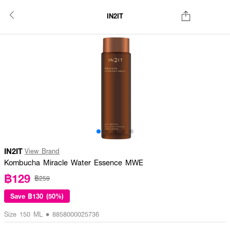
IN2IT
IN2IT
View Brand
Kombucha Miracle Water Essence MWE
฿129
฿259
Save
฿130 (50%)
Size 150 ML • 8858000025736