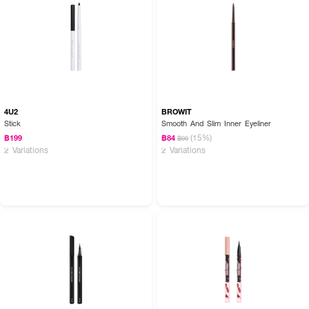
4U2
BROWIT
Stick
Smooth And Slim Inner Eyeliner
(15%)
฿199
฿84
฿99
2 Variations
2 Variations