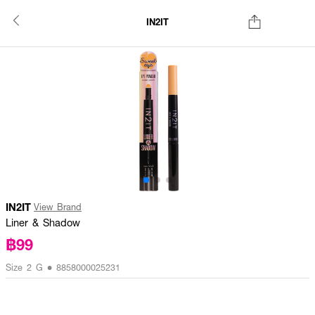
IN2IT
IN2IT
View Brand
Liner & Shadow
฿99
Size 2 G • 8858000025231