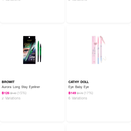
BROWIT
CATHY DOLL
Aurora Long Stay Eyeliner
Eye Baby Eye
(15%)
(17%)
฿126
฿149
฿149
฿179
2 Variations
6 Variations