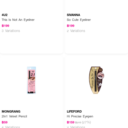
4U2
SIVANNA
This Is Not An Eyeliner
So Cute Eyeliner
฿199
฿199
3 Variations
2 Variations
MONGRANG
LIFEFORD
2In1 Velvet Pencil
Hi Precise Eyepen
(27%)
฿59
฿159
฿219
4 Variations
2 Variations