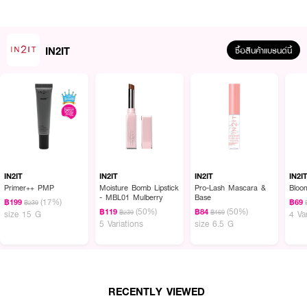
• อายแชโดว์สีส้มพีชประกายมุขเพิ่มสีสันและความโดดเด่นให้ดวงตา
IN2IT
ซื้อสินค้าแบรนด์นี้
How to Use :
ใช้
In2it Liner & Shadow
เขียนขอบตาบน-ล่าง โดยเขียนใช้ชิดแนวขนตามากที่สุด
IN2IT
IN2IT
IN2IT
IN2I
Primer++ PMP
Moisture Bomb Lipstick
Pro-Lash Mascara &
Bloo
- MBL01 Mulberry
Base
(17%)
฿199
฿69
฿239
(50%)
(50%)
฿119
฿84
฿239
฿169
size 15 G
4 Va
5 Variations
size 6.5 G
RECENTLY VIEWED