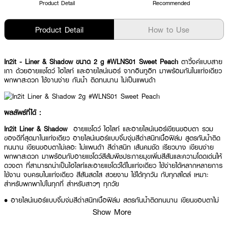
Product Detail
Recommended
Product Detail
How to Use
In2it - Liner & Shadow ขนาด 2 g #WLNS01 Sweet Peach
ตาวิ้งค์แบบสาย
เกา ด้วยอายแชโดว์ ไฮไลท์ และอายไลน์เนอร์ จากอินทูอิท มาพร้อมกันในแท่งเดียว
พกพาสะดวก ใช้งานง่าย กันน้ำ ติดทนนาน ไม่เป็นแพนด้า
ผลลัพธ์ที่ได้ :
In2it Liner & Shadow
อายแชโดว์ ไฮไลท์ และอายไลน์เนอร์เขียนขอบตา รวม
ของดีที่สุดมาในแท่งเดียว อายไลน์เนอร์แบบจิ้มจุ่มสีดำสนิทเนื้อฟิล์ม สูตรกันน้ำติด
ทนนาน เขียนขอบตาไม่เลอะ ไม่แพนด้า สีดำสนิท เส้นคมชัด เรียวบาง เขียนง่าย
พกพาสะดวก มาพร้อมกับอายแชโดว์สีส้มพีชประกายมุขเพิ่มสีสันและความโดดเด่นให้
ดวงตา ที่สามารถนำเป็นไฮไลท์และอายแชโดว์ได้ในแท่งเดียว ใช้ง่ายได้หลากหลายการ
ใช้งาน จบครบในแท่งเดียว สีสันสดใส สวยงาม ใช้ได้ทุกวัน กับทุกสไตล์ เหมาะ
สำหรับพกพาไปในทุกที่ สำหรับสาวๆ ทุกวัย
• อายไลน์เนอร์แบบจิ้มจุ่มสีดำสนิทเนื้อฟิล์ม สูตรกันน้ำติดทนนาน เขียนขอบตาไม่
เลอะ ไม่แพนด้า
Show More
• เส้นคมชัด เรียวบาง เขียนง่าย