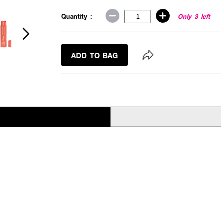
Quantity :
Only 3 left
ADD TO BAG