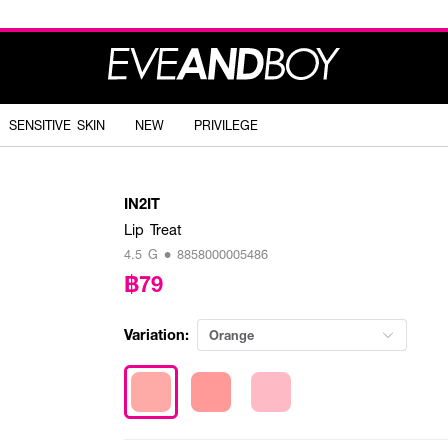
SENSITIVE SKIN
NEW
PRIVILEGE
IN2IT
Lip Treat
4.5 G • 8858000005486
฿79
Variation:
Orange