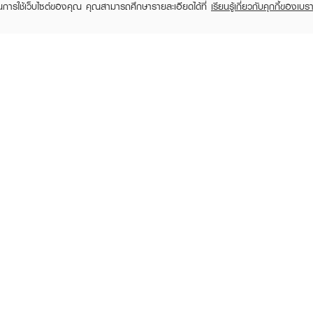
ในการใช้เว็บไซต์ของคุณ คุณสามารถศึกษารายละเอียดได้ที่
เรียนรู้เกี่ยวกับคุกกี้ของเบรา
TOMER CARE
EVEANDBOY MEMBER
 Shopping
Member registration
 store
t us