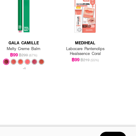
GALA CAMILLE
MEDIHEAL
Melty Creme Balm
Labocare Pantenolips
Healssence Coral
฿99
฿299
(67%)
฿99
฿219
(55%)
+6