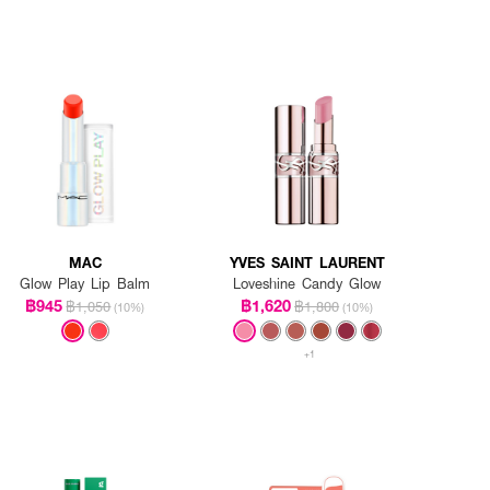
MAC
YVES SAINT LAURENT
Glow Play Lip Balm
Loveshine Candy Glow
฿945
฿1,620
฿1,050
฿1,800
(10%)
(10%)
+1