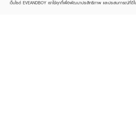
เว็บไซต์ EVEANDBOY เราใช้คุกกี้เพื่อพัฒนาประสิทธิภาพ และประสบการณ์ที่ดี
ABOUT EVEANDBOY
CUS
Brand story
Online
Privacy Policy
Find a
Terms and Conditions
Contac
Sell on EVEANDBOY
Whistleblowing