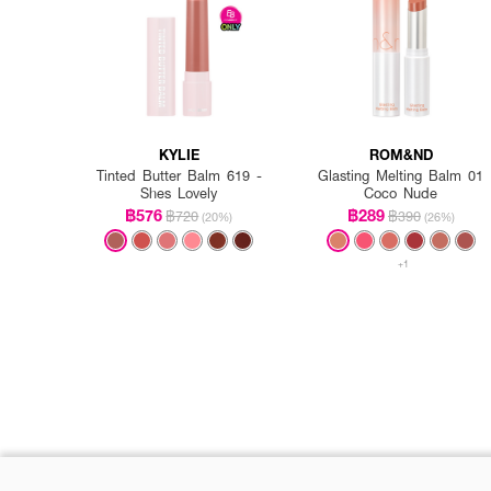
KYLIE
ROM&ND
Tinted Butter Balm 619 -
Glasting Melting Balm 01
Shes Lovely
Coco Nude
฿576
฿289
฿720
฿390
(20%)
(26%)
+1