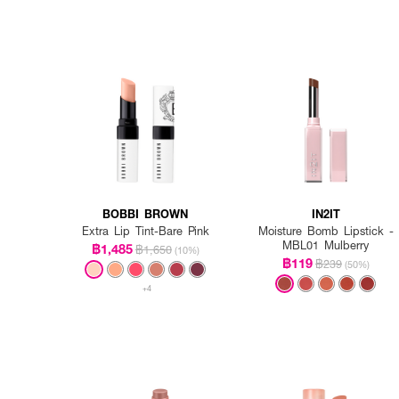
BOBBI BROWN
IN2IT
Extra Lip Tint-Bare Pink
Moisture Bomb Lipstick -
MBL01 Mulberry
฿1,485
฿1,650
(10%)
฿119
฿239
(50%)
+4