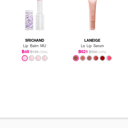
SRICHAND
LANEIGE
Lip Balm MU
La Lip Serum
฿49
฿621
฿199
฿690
(75%)
(10%)