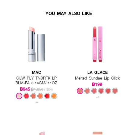
YOU MAY ALSO LIKE
MAC
LA GLACE
GLW PLY TNDRTK LP
Melted Sundae Lip Click
BLM-FA 3.14GM/.11OZ
฿199
฿945
฿1,050
(10%)
+4
+4