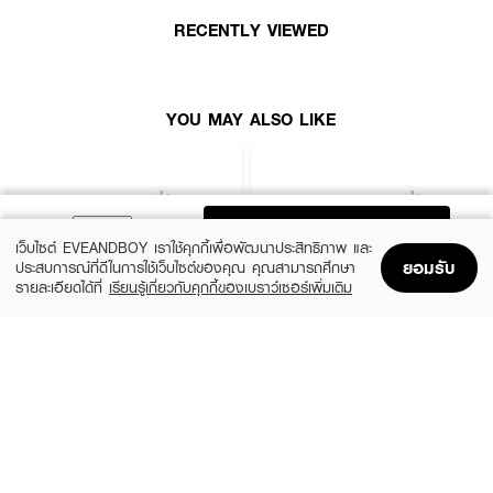
• อุดมสารสกัดจากธรรมชาติ ช่วยบำรุงผิวให้ชุ่มชื้น
RECENTLY VIEWED
•
ขนาด 150 ml.
YOU MAY ALSO LIKE
ADD TO BAG
เว็บไซต์ EVEANDBOY เราใช้คุกกี้เพื่อพัฒนาประสิทธิภาพ และ
ยอมรับ
ประสบการณ์ที่ดีในการใช้เว็บไซต์ของคุณ คุณสามารถศึกษา
รายละเอียดได้ที่
เรียนรู้เกี่ยวกับคุกกี้ของเบราว์เซอร์เพิ่มเติม
Home
Home
Promotions
Promotions
Shopping Bag
Shopping Bag
Account
Account
BOBBI BROWN
BOBBI BROWN
Vitamin Enriched Face Base
Vitamin Enriched Face Base
(10%)
(10%)
฿2,700
฿540
฿3,000
฿600
size 50 ML
size 7 G