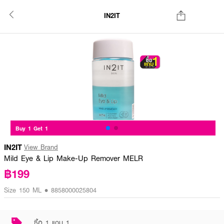
IN2IT
Buy 1 Get 1
IN2IT
View Brand
Mild Eye & Lip Make-Up Remover MELR
฿199
Size 150 ML • 8858000025804
ซื้อ 1 แถม 1