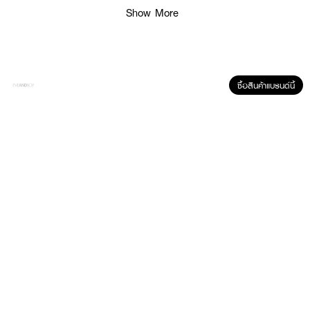
Show More
ซื้อสินค้าแบรนด์นี้
ผลลัพธ์ที่ได้ :
IN2IT Mild Eye & Lip Make-Up Remover
ผลิตภัณฑ์ทำความสะอาดเครื่อง
สำอาง ประเภทกันน้ำ หรือล้างออกยาก สูตรอ่อนโยนต่อผิว สามารถทำความ
สะอาดได้หมดจด โดยเฉพาะบริเวณผิวรอบดวงตา และริมฝีปาก อุดมไปด้วยวิตามิน
อี สารสกัดจากธรรมชาติ ช่วยปรับสภาพผิวให้สีผิวสม่ำเสมอ เรียบเนียน และบำรุง
ผิวให้ชุ่มชื้นในคราวเดียว
• สูตรอ่อนโยนต่อผิว
• เหมาะสำหรับทุกสภาพผิว