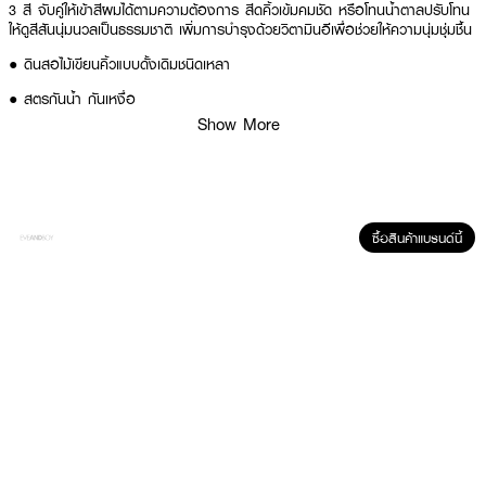
3 สี จับคู่ให้เข้าสีผมได้ตามความต้องการ สีดคิ้วเข้มคมชัด หรือโทนน้ำตาลปรับโทน
ให้ดูสีสันนุ่มนวลเป็นธรรมชาติ เพิ่มการบำรุงด้วยวิตามินอีเพื่อช่วยให้ความนุ่มชุ่มชื้น
● ดินสอไม้เขียนคิ้วแบบดั้งเดิมชนิดเหลา
● สูตรกันน้ำ กันเหงื่อ
Show More
● เนื้อเนียน นุ่มลื่น พิกเม้นท์แน่นสีสันคมชัด
● เขียนได้ง่าย ให้เส้นเรียบเนียน
● เพิ่มการบำรุงด้วยวิตามินอีเพื่อช่วยให้ความนุ่มชุ่มชื้น
● สี MID BROWN
ซื้อสินค้าแบรนด์นี้
● ขนาด 1.14 g
How to Use :
ใช้ IN2IT OVER THE BROW PRO BROW PENCIL เขียนคิ้วให้ได้รูปทรงตามที่
ต้องการ จากนั้นใช้แปรงปัดอีกด้านเกลี่ยตามแนวขนคิ้วให้ฟุ้งสวย