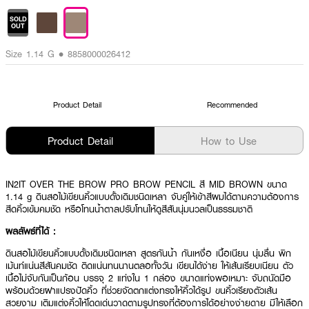
SOLD
OUT
Size 1.14 G • 8858000026412
Product Detail
Recommended
Product Detail
How to Use
IN2IT OVER THE BROW PRO BROW PENCIL สี MID BROWN ขนาด
1.14 g ดินสอไม้เขียนคิ้วแบบดั้งเดิมชนิดเหลา จับคู่ให้เข้าสีผมได้ตามความต้องการ
สีดคิ้วเข้มคมชัด หรือโทนน้ำตาลปรับโทนให้ดูสีสันนุ่มนวลเป็นธรรมชาติ
ผลลัพธ์ที่ได้ :
ดินสอไม้เขียนคิ้วแบบดั้งเดิมชนิดเหลา สูตรกันน้ำ กันเหงื่อ เนื้อเนียน นุ่มลื่น พิก
เม้นท์แน่นสีสันคมชัด ติดแน่นทนนานตลอทั้งวัน เขียนได้ง่าย ให้เส้นเรียบเนียน ตัว
เนื้อไม่จับกันเป็นก้อน บรรจุ 2 แท่งใน 1 กล่อง ขนาดแท่งพอเหมาะ จับถนัดมือ
พร้อมด้วยฝาแปรงปัดคิ้ว ที่ช่วยจัดตกแต่งทรงให้คิ้วได้รูป ขนคิ้วเรียงตัวเส้น
สวยงาม เติมแต่งคิ้วให้โดดเด่นวาดตามรูปทรงที่ต้องการได้อย่างง่ายดาย มีให้เลือก