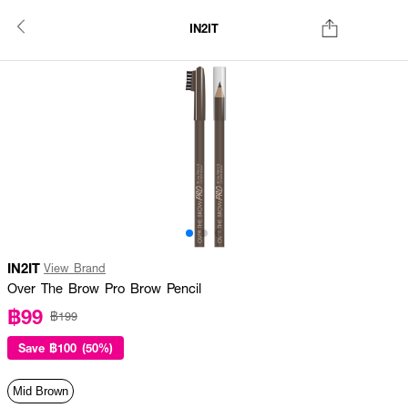
IN2IT
IN2IT
View Brand
Over The Brow Pro Brow Pencil
฿99
฿199
Save
฿100 (50%)
Mid Brown