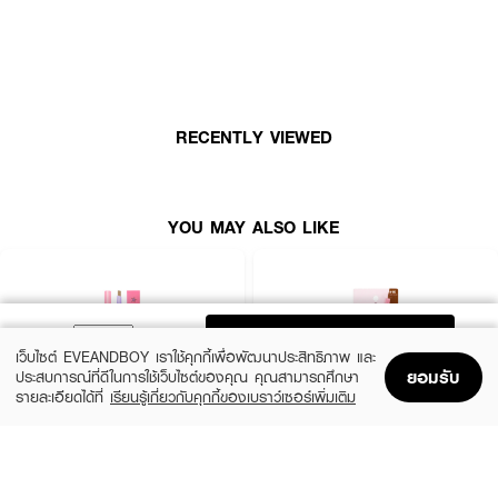
RECENTLY VIEWED
YOU MAY ALSO LIKE
ADD TO BAG
เว็บไซต์ EVEANDBOY เราใช้คุกกี้เพื่อพัฒนาประสิทธิภาพ และ
ยอมรับ
ประสบการณ์ที่ดีในการใช้เว็บไซต์ของคุณ คุณสามารถศึกษา
รายละเอียดได้ที่
เรียนรู้เกี่ยวกับคุกกี้ของเบราว์เซอร์เพิ่มเติม
Home
Home
Promotions
Promotions
Shopping Bag
Shopping Bag
Account
Account
MELLME
SASI
Eyebrow Pencil
Brow To Be Auto Pencil