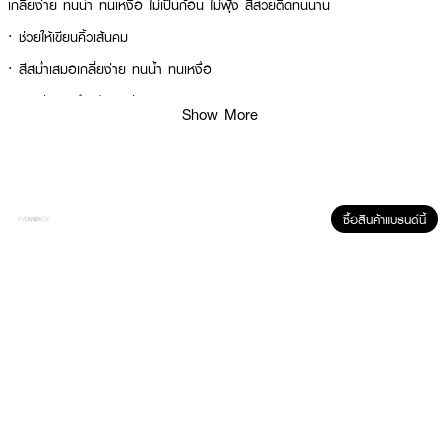
เกลี่ยง่าย ทนน้ำ ทนเหงื่อ ไม่เป็นก้อน ไม่ฟุ้ง สีสวยติดทนนาน
· ช่วยให้เขียนคิ้วเส้นคม
· สีสม่ำเสมอเกลี่ยง่าย ทนน้ำ ทนเหงื่อ
· เฉดสีเหมาะสำหรับทุกสีผิว
Show More
· ช่วยให้ความนุ่มชุ่มชื้นทั้งวัน
· FDA Registration No. : 10-2-6500042852
ซื้อสินค้าแบรนด์นี้
How To Use :
ใช้แปรงปาดผิวหน้าของเนื้อแป้ง แล้วเกลี่ยตามแนวรูปของคิ้ว