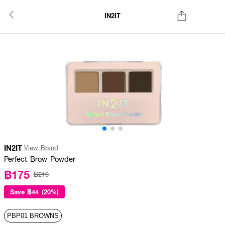
IN2IT
IN2IT
View Brand
Perfect Brow Powder
฿175
฿219
Save
฿44 (20%)
PBP01 BROWNS