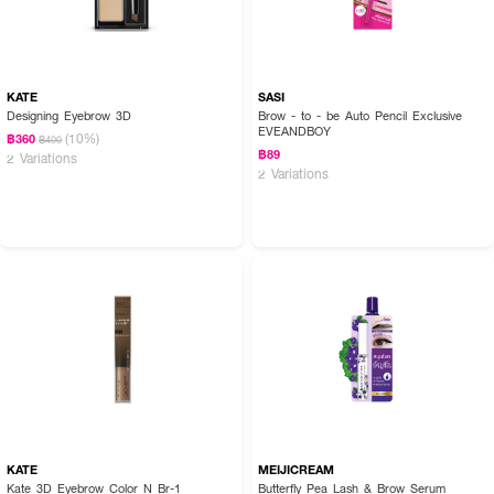
KATE
SASI
Designing Eyebrow 3D
Brow - to - be Auto Pencil Exclusive
EVEANDBOY
(10%)
฿360
฿400
฿89
2 Variations
2 Variations
KATE
MEIJICREAM
Kate 3D Eyebrow Color N Br-1
Butterfly Pea Lash & Brow Serum