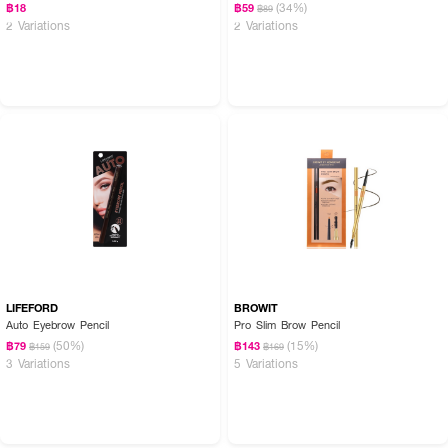
(34%)
฿18
฿59
฿89
2 Variations
2 Variations
LIFEFORD
BROWIT
Auto Eyebrow Pencil
Pro Slim Brow Pencil
(50%)
(15%)
฿79
฿143
฿159
฿169
3 Variations
5 Variations