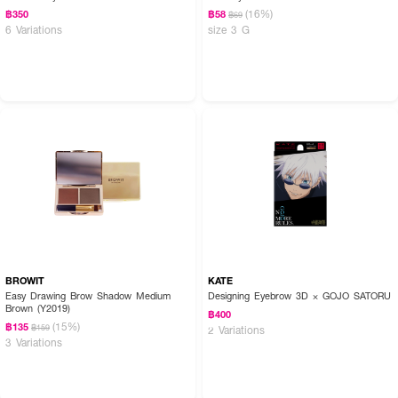
(16%)
฿350
฿58
฿69
6 Variations
size 3 G
BROWIT
KATE
Easy Drawing Brow Shadow Medium
Designing Eyebrow 3D × GOJO SATORU
Brown (Y2019)
฿400
(15%)
฿135
฿159
2 Variations
3 Variations