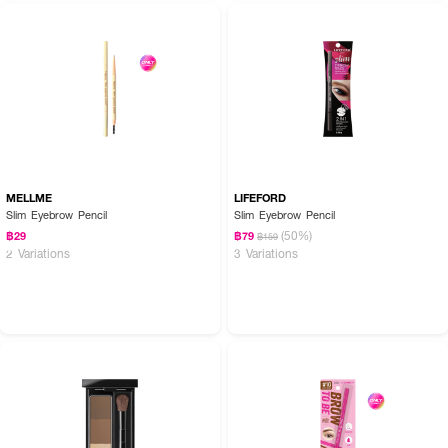
MELLME
LIFEFORD
Slim Eyebrow Pencil
Slim Eyebrow Pencil
(50%)
฿29
฿79
฿159
2 Variations
3 Variations