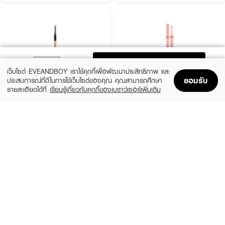
ADD TO BAG
เว็บไซต์ EVEANDBOY เราใช้คุกกี้เพื่อพัฒนาประสิทธิภาพ และ
ยอมรับ
ประสบการณ์ที่ดีในการใช้เว็บไซต์ของคุณ คุณสามารถศึกษา
รายละเอียดได้ที่
เรียนรู้เกี่ยวกับคุกกี้ของเบราว์เซอร์เพิ่มเติม
Home
Home
Promotions
Promotions
Shopping Bag
Shopping Bag
Account
Account
COSLUXE
BROWIT
Slim Brow Pencil
Duo Brow And Eyeliner Browit
(13%)
(15%)
฿188
฿160
฿215
฿189
4 Variations
02 Just Coffee