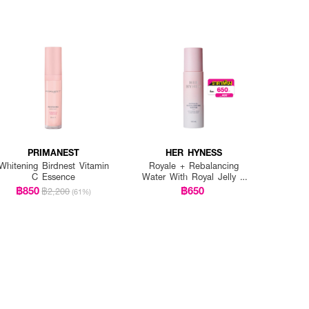
PRIMANEST
HER HYNESS
Whitening Birdnest Vitamin
Royale + Rebalancing
C Essence
Water With Royal Jelly &
Deep Sea Kelp
฿850
฿650
฿2,200
(61%)