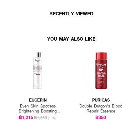
RECENTLY VIEWED
YOU MAY ALSO LIKE
EUCERIN
PURICAS
Even Skin Spotless
Double Dragon's Blood
Brightening Boosting
Repair Essence
Essence
฿1,215
฿350
฿1,350
(10%)