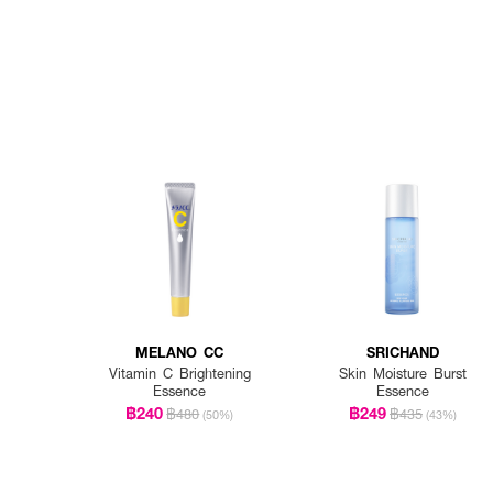
MELANO CC
SRICHAND
Vitamin C Brightening
Skin Moisture Burst
Essence
Essence
฿240
฿249
฿480
฿435
(50%)
(43%)