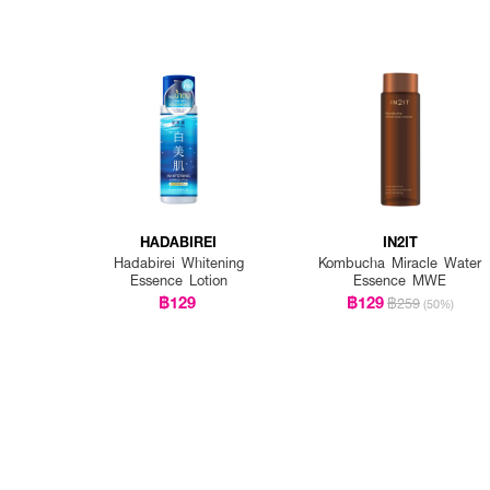
HADABIREI
IN2IT
Hadabirei Whitening
Kombucha Miracle Water
Essence Lotion
Essence MWE
฿129
฿129
฿259
(50%)