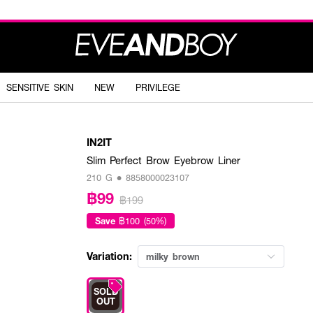
SENSITIVE SKIN
NEW
PRIVILEGE
IN2IT
Slim Perfect Brow Eyebrow Liner
210 G • 8858000023107
฿99
฿199
Save
฿100 (50%)
Variation:
milky brown
SOLD
OUT