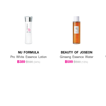
NU FORMULA
BEAUTY OF JOSEON
Pro White Essence Lotion
Ginseng Essence Water
฿389
฿599
฿590
฿690
(34%)
(13%)