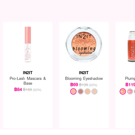
IN2IT
IN2IT
Pro-Lash Mascara &
Blooming Eyeshadow
Plump
Base
฿69
฿11
฿139
(50%)
฿84
฿169
(50%)