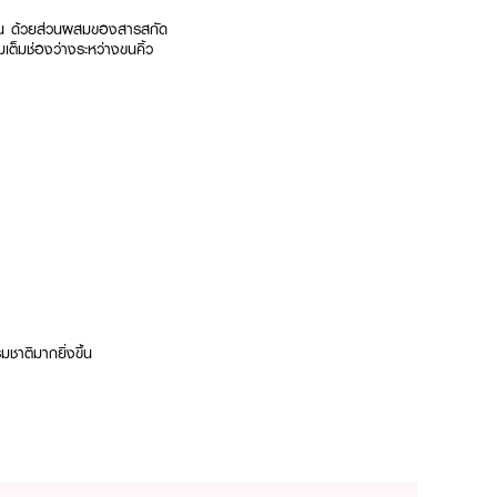
มชื้น ด้วยส่วนผสมของสารสกัด
มเต็มช่องว่างระหว่างขนคิ้ว
มชาติมากยิ่งขึ้น