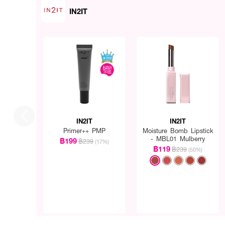
IN2IT
IN2IT
IN2IT
Primer++ PMP
Moisture Bomb Lipstick
- MBL01 Mulberry
฿199
฿239
(17%)
฿119
฿239
(50%)