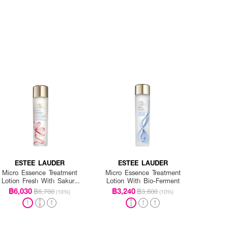
ESTEE LAUDER
ESTEE LAUDER
Micro Essence Treatment
Micro Essence Treatment
Lotion Fresh With Sakura
Lotion With Bio-Ferment
Ferment
฿6,030
฿3,240
฿6,700
฿3,600
(10%)
(10%)