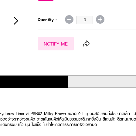
Quantity :
NOTIFY ME
Eyebrow Liner สี PSB02 Milky Brown ขนาด 0.1 g ดินสอเขียนคิ้วไส้ขนาดเล็ก 1
ช่องว่างระหว่างขนคิ้ว วาดเส้นขนคิ้วให้ดูเป็นธรรมชาติมากยิ่งขึ้น สีเด่นชัด ติดทนนาน
ต่งทรงขนคิ้ว นุ่ม ไม่แข็ง ไม่ทำให้เกิดการระคายเคืองเวลาปัด