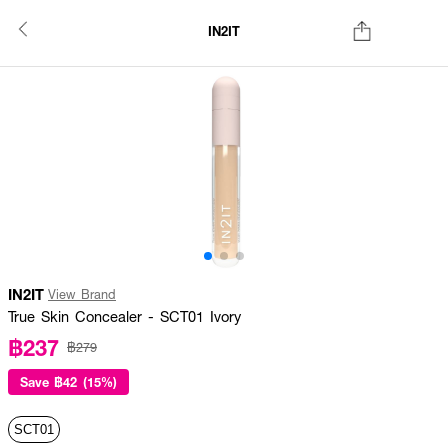
IN2IT
IN2IT
View Brand
True Skin Concealer - SCT01 Ivory
฿237
฿279
Save
฿42 (15%)
SCT01