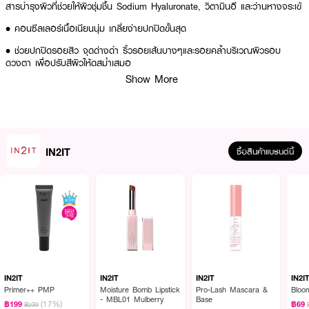
สารบำรุงผิวที่ช่วยให้ผิวชุ่มชื้น Sodium Hyaluronate, วิตามินอี และว่านหางจระเข้
• คอนซีลเลอร์เนื้อเนียนนุ่ม เกลี่ยง่ายปกปิดขั้นสุด
• ช่วยปกปิดรอยสิว จุดด่างดำ ริ้วรอยเส้นบางๆและรอยคล้ำบริเวณผิวรอบ
ดวงตา เพื่อปรับสีผิวให้ดูสม่ำเสมอ
Show More
• ติดทนนาน สีไม่เปลี่ยน ไม่ดรอบระหว่างวัน
• เหมาะกับทุกสภาพผิว
• ปราศจากสารพาราเบน แอลกอฮอล์ น้ำหอม มิเนอรัล ออยล์ ซัลเฟต และไม่
ทดลองกับสัตว์
IN2IT
ซื้อสินค้าแบรนด์นี้
• ขนาด 5 g.
How to Use :
แต้มคอนซีลเลอร์
IN2IT True Skin Concealer
ตามบริเวณ ที่ต้องการปกปิด เช่น
รอยคล้ำใต้ตา หรือรอยดำคล้ำ แล้วใช้นิ้ว หรือ ฟองน้ำ เกลี่ยให้เรียบเนียน
IN2IT
IN2IT
IN2IT
IN2I
Primer++ PMP
Moisture Bomb Lipstick
Pro-Lash Mascara &
Bloo
- MBL01 Mulberry
Base
(17%)
฿199
฿69
฿239