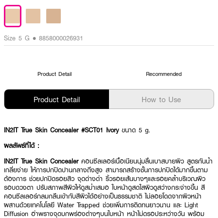
Size 5 G • 8858000026931
Product Detail
Recommended
Product Detail
How to Use
IN2IT True Skin Concealer #SCT01 Ivory
ขนาด 5 g.
ผลลัพธ์ที่ได้ :
IN2IT True Skin Concealer
คอนซีลเลอร์เนื้อเนียนนุ่มลื่นเบาสบายผิว สูตรกันน้ำ
เกลี่ยง่าย ให้การปกปิดปานกลางถึงสูง สามารถสร้างชั้นการปกปิดได้มากขึ้นตาม
ต้องการ ช่วยปกปิดรอยสิว จุดด่างดำ ริ้วรอยเส้นบางๆและรอยคล้ำบริเวณผิว
รอบดวงตา ปรับสภาพสีผิวให้ดูสม่ำเสมอ ใบหน้าดูสดใสผิวดูสว่างกระจ่างขึ้น สี
คอนซีลเลอร์กลมกลืนเข้ากับสีผิวได้อย่างเป็นธรรมชาติ ไม่ลอยโดดจากผิวหน้า
ผสานด้วยเทคโนโลยี Water Trapped ช่วยเพิ่มการติดทนยาวนาน และ Light
Diffusion อำพรางจุดบกพร่องต่างๆบนใบหน้า หน้าไม่ดรอประหว่างวัน พร้อม