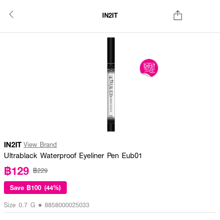
IN2IT
IN2IT
View Brand
Ultrablack Waterproof Eyeliner Pen Eub01
฿129
฿229
Save
฿100 (44%)
Size 0.7 G • 8858000025033