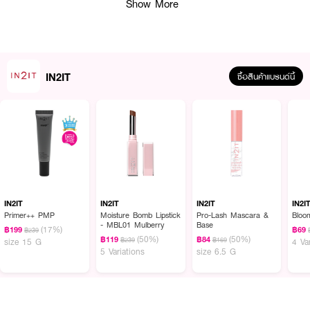
Show More
IN2IT
ซื้อสินค้าแบรนด์นี้
ผลลัพธ์ที่ได้ :
อายไลเนอร์ สี EUB01 - Very Black ดำสนิทขั้นสุด เนื้อฟิล์มติดผิว และติดทนกัน
IN2IT
IN2IT
IN2IT
IN2I
นํ้าขั้นสุดดด แปรงเรียวเล็กเส้นคม พร้อมจบกับปัญหาที่สาว ๆเจอคือหนังตามัน
Primer++ PMP
Moisture Bomb Lipstick
Pro-Lash Mascara &
Bloo
- MBL01 Mulberry
Base
ไม่เยิ้มหรือหลุดลอกระหว่างวัน
(17%)
฿199
฿69
฿239
(50%)
(50%)
฿119
฿84
฿239
฿169
size 15 G
4 Va
● IN2IT-Ultrablack Waterproof Eyeliner Pen
5 Variations
size 6.5 G
●
อายไลเนอร์เนื้อฟิล์มเรียบ
●
กันน้ำ กันเหงื่อ