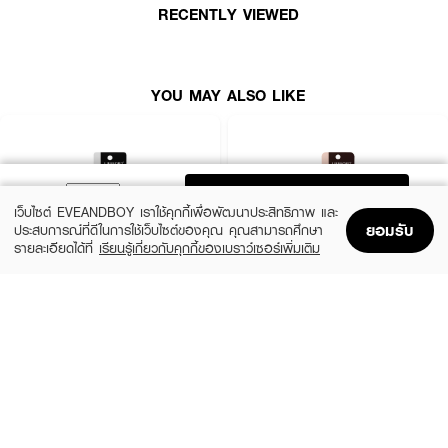
●
เติมเต็มหมึกตลอดเวลาอย่างต่อเนื่อง หมึกไหลลื่นคล่อง
RECENTLY VIEWED
●
สี EUB01 - Very Black
● ขนาด 0.70 g.
YOU MAY ALSO LIKE
How to Use :
ใช้เขียนบริเวณตา
ADD TO BAG
เว็บไซต์ EVEANDBOY เราใช้คุกกี้เพื่อพัฒนาประสิทธิภาพ และ
ยอมรับ
ประสบการณ์ที่ดีในการใช้เว็บไซต์ของคุณ คุณสามารถศึกษา
รายละเอียดได้ที่
เรียนรู้เกี่ยวกับคุกกี้ของเบราว์เซอร์เพิ่มเติม
Home
Home
Promotions
Promotions
Shopping Bag
Shopping Bag
Account
Account
LIFEFORD
LIFEFORD
Extreme Super Black Eyeliner
Extreme Super Eyeliner
(38%)
(38%)
฿99
฿99
฿159
฿159
size 0.5 G
Brown