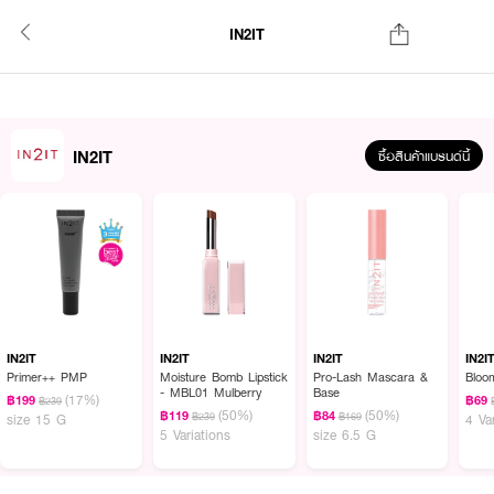
IN2IT
IN2IT
ซื้อสินค้าแบรนด์นี้
IN2IT
IN2IT
IN2IT
IN2I
Primer++ PMP
Moisture Bomb Lipstick
Pro-Lash Mascara &
Bloo
- MBL01 Mulberry
Base
(17%)
฿199
฿69
฿239
(50%)
(50%)
฿119
฿84
฿239
฿169
size 15 G
4 Va
5 Variations
size 6.5 G