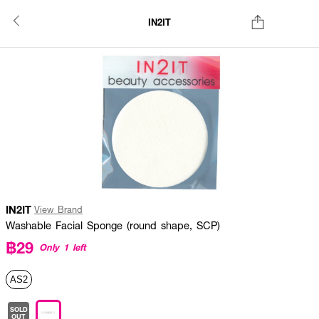
IN2IT
IN2IT
View Brand
Washable Facial Sponge (round shape, SCP)
฿29
Only 1 left
AS2
SOLD
OUT