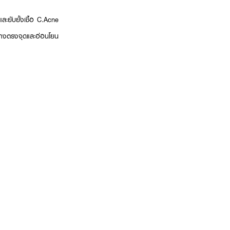
ะยับยั้งเชื้อ C.Acne
่างตรงจุดและอ่อนโยน