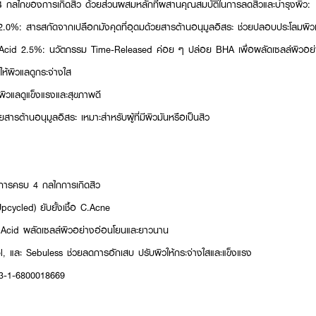
รบ 4 กลไกของการเกิดสิว ด้วยส่วนผสมหลักที่ผสานคุณสมบัติในการลดสิวและบำรุงผิว:
%: สารสกัดจากเปลือกมังคุดที่อุดมด้วยสารต้านอนุมูลอิสระ ช่วยปลอบประโลมผิวแล
 Acid 2.5%: นวัตกรรม Time-Released ค่อย ๆ ปล่อย BHA เพื่อผลัดเซลล์ผิวอย
ห้ผิวแลดูกระจ่างใส
ผิวแลดูแข็งแรงและสุขภาพดี
ารต้านอนุมูลอิสระ เหมาะสำหรับผู้ที่มีผิวมันหรือเป็นสิว
ัดการครบ 4 กลไกการเกิดสิว
pcycled) ยับยั้งเชื้อ C.Acne
 Acid ผลัดเซลล์ผิวอย่างอ่อนโยนและยาวนาน
l, และ Sebuless ช่วยลดการอักเสบ ปรับผิวให้กระจ่างใสและแข็งแรง
73-1-6800018669