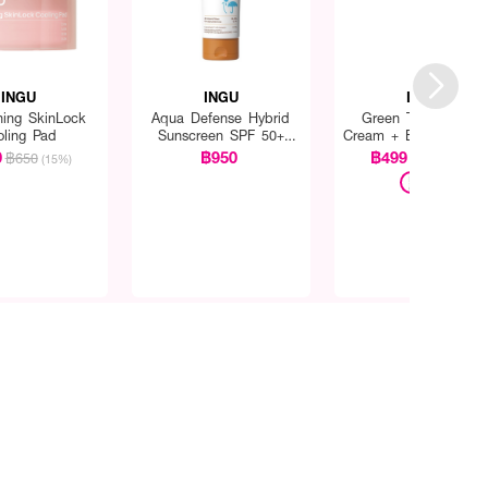
INGU
INGU
INGU
ning SkinLock
Aqua Defense Hybrid
Green Tea Calming
oling Pad
Sunscreen SPF 50+
Cream + Biome Bala
PA++++
0
฿950
฿499
฿650
฿620
(15%)
(20%)