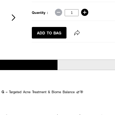
Quantity :
ADD TO BAG
10 G –
Targeted Acne Treatment & Biome Balance 🌿🎯