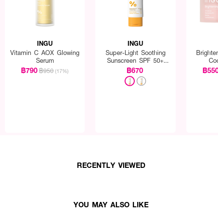
INGU
INGU
Vitamin C AOX Glowing
Super-Light Soothing
Brighte
Serum
Sunscreen SPF 50+
Co
PA++++ + Biome
฿790
฿670
฿55
฿950
(17%)
Balance
RECENTLY VIEWED
YOU MAY ALSO LIKE