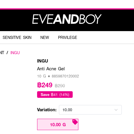
SENSITIVE SKIN
NEW
PRIVILEGE
NT
/
INGU
INGU
Anti Acne Gel
10 G • 8859870120002
฿249
฿290
Save
฿41 (14%)
Variation:
10.00
10.00 G