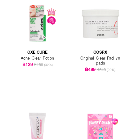
OXE'CURE
COSRX
Acne Clear Potion
Original Clear Pad 70
pads
฿129
฿189
(32%)
฿499
฿640
(22%)