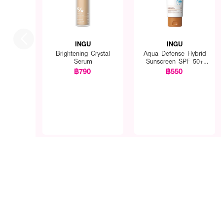
INGU
INGU
Brightening Crystal
Aqua Defense Hybrid
Serum
Sunscreen SPF 50+
PA++++
฿790
฿550