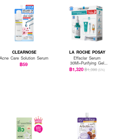
CLEARNOSE
LA ROCHE POSAY
Acne Care Solution Serum
Effaclar Serum
30Ml+Purifying Gel
฿59
15Ml+Duo+M 3 Ml+Ant Oil
฿1,320
฿1,390
(5%)
Control Cream 3 Ml