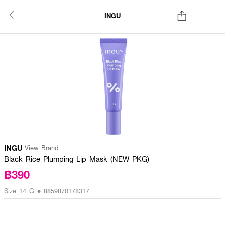
INGU
INGU
View Brand
Black Rice Plumping Lip Mask (NEW PKG)
฿390
Size 14 G • 8859870178317