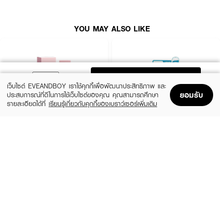
·
ช่วยให้ริมฝีปากรู้สึกชุ่มชื้น แลดูอวบอิ่ม และปกป้องริมฝีปากจากมลภาวะ
· FDA Registration No. : 1
0-1-6700036751
YOU MAY ALSO LIKE
ADD TO BAG
เว็บไซต์ EVEANDBOY เราใช้คุกกี้เพื่อพัฒนาประสิทธิภาพ และ
ยอมรับ
ประสบการณ์ที่ดีในการใช้เว็บไซต์ของคุณ คุณสามารถศึกษา
รายละเอียดได้ที่
เรียนรู้เกี่ยวกับคุกกี้ของเบราว์เซอร์เพิ่มเติม
Home
Home
Promotions
Promotions
Shopping Bag
Shopping Bag
Account
Account
KYLIE
MEDIHEAL
Lip Oil
Labocare Pantenolips Healssence
(20%)
(50%)
฿792
฿99
฿990
฿199
5 Variations
size 10 ML