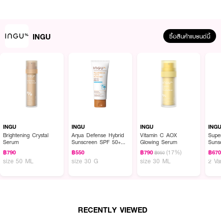
INGU
ซื้อสินค้าแบรนด์นี้
ผลลัพธ์ที่ได้ :
INGU Black Rice Plumping Lip Mask
ลิปมาส์กบำรุงริมฝีปาก ช่วยให้ริม
ฝีปากชุ่มชื้น เนียนนุ่ม แลดูอิ่มเอิบสุขภาพดี ด้วยส่วนผสมจากสารสกัดข้าวสีดำมี
คุณสมบัติช่วยลดเลือนริ้วรอย ทำให้ริมฝีปากแลดูเรียบเนียน Palmitoyl Tripeptide
ช่วยกระตุ้นให้ผิวผลิตคอลลาเจนใหม่ ช่วยทำให้ริมฝีปากที่แตกแห้งแลดูอิ่มฟูยิ่งขึ้น
INGU
INGU
INGU
ING
Ecotin ช่วยปกป้องริมฝีปากจากมลภาวะ พร้อมทั้ง Ceramide Complex 5 ชนิด
Brightening Crystal
Aqua Defense Hybrid
Vitamin C AOX
Supe
Serum
Sunscreen SPF 50+
Glowing Serum
Suns
ที่ช่วยเสริมเกราะป้องกันผิว ลดการสูญเสียน้ำจากริมฝีปาก
PA++++
PA++
(17%)
฿790
฿550
฿790
฿67
฿950
Bala
·
สารสกัดจากข้าวเหนียวดำ อุดมด้วยวิตามิน บี วิตามิน อี และแอนโทไซยานิน
size 50 ML
size 30 G
size 30 ML
2 Va
ช่วยให้ริมฝีปากแลดูเรียบเนียนและสุขภาพดี
·
ช่วยบำรุงริมฝีปากให้แลดูอวบอิ่ม พร้อมเติมความชุ่มชื้นยาวนาน
·
รวม Ceramide 5 ชนิด (EOP, NG, NP, AG, AP) เสริมเกราะปกป้องผิว ช่วย
ลดโอกาสการสูญเสียน้ำ
RECENTLY VIEWED