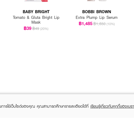
BABY BRIGHT
BOBBI BROWN
Tomato & Gluta Bright Lip
Extra Plump Lip Serum
Mask
฿1,485
฿1,650
(10%)
฿39
฿49
(20%)
ปริมาณที่พอเหมาะ
ละกลางคืน
แห้ง
ในการใช้เว็บไซต์ของคุณ คุณสามารถศึกษารายละเอียดได้ที่
เรียนรู้เกี่ยวกับคุกกี้ของเบรา
่ม น่าจุ๊บ ด้วย INGU Black Rice Plumping Lip Mask 💜