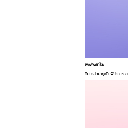
ผลลัพธ์ที่ได้:
ลิปมาส์กบำรุงริมฝีปาก ช่วย