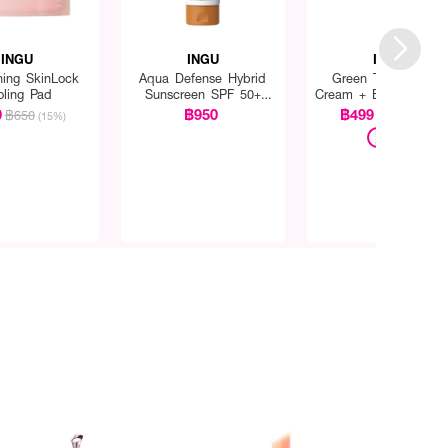
INGU
INGU
INGU
ning SkinLock
Aqua Defense Hybrid
Green Tea Calming
oling Pad
Sunscreen SPF 50+
Cream + Biome Bala
PA++++
0
฿950
฿499
฿650
฿620
(15%)
(20%)