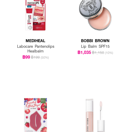
MEDIHEAL
BOBBI BROWN
Labocare Pantenolips
Lip Balm SPF15
Healbalm
฿1,035
฿1,150
(10%)
฿99
฿199
(50%)