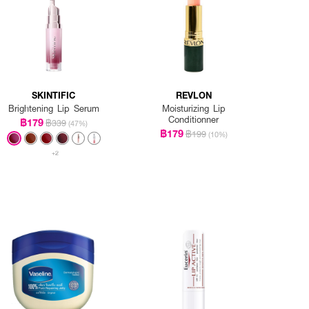
SKINTIFIC
REVLON
Brightening Lip Serum
Moisturizing Lip
Conditionner
฿179
฿339
(47%)
฿179
฿199
(10%)
+2