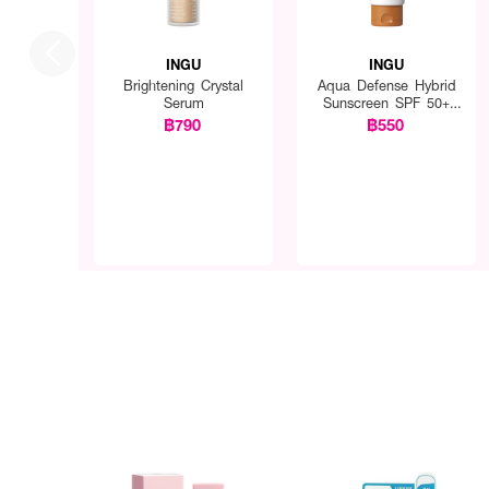
INGU
INGU
Brightening Crystal
Aqua Defense Hybrid
Serum
Sunscreen SPF 50+
PA++++
฿790
฿550
● อิงกุ แบล็ค ไรซ์ พลัมพิ่
● Black Rice Extract (สา
● Palmitoyl Tripeptide-1 ช
● Ceramide Complex 5 ชนิ
● Ectoin ช่วยดึงความชุ่มชื้น
● FDA Registration no. 
● ปริมาณ - 14g