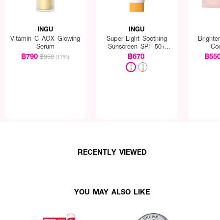
INGU
INGU
Vitamin C AOX Glowing
Super-Light Soothing
Brighte
Serum
Sunscreen SPF 50+
Co
PA++++ + Biome
฿790
฿670
฿55
฿950
(17%)
Balance
ง ลิป มาส์ก
รสกัดจากข้าวสีดำ) ช่วยลดเลือนริ้วรอยและปกป้องริมฝีปากจากมลภาวะ
่วยกระตุ้นการสร้างคอลลาเจน ทำให้ริมฝีปากอิ่มฟู
ด ช่วยเสริมเกราะป้องกันผิว ลดการสูญเสียน้ำ
ให้อยู่ในริมฝีปาก
RECENTLY VIEWED
10-1-6700036751
YOU MAY ALSO LIKE