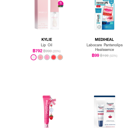
KYLIE
MEDIHEAL
Lip Oil
Labocare Pantenolips
Healssence
฿792
฿990
(20%)
฿99
฿199
(50%)