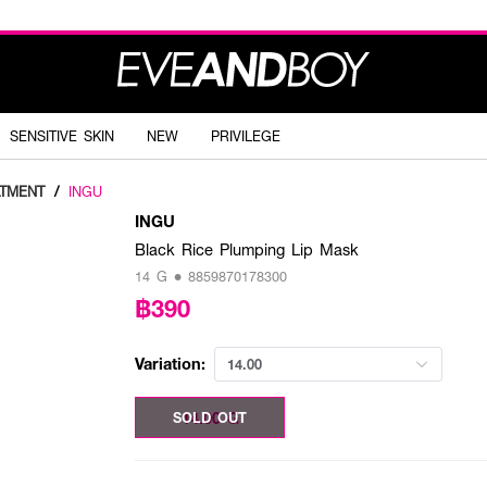
SENSITIVE SKIN
NEW
PRIVILEGE
ATMENT
/
INGU
INGU
Black Rice Plumping Lip Mask
14 G • 8859870178300
฿390
Variation:
14.00
14.00 G
SOLD OUT