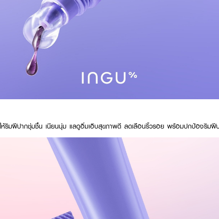
ให้ริมฝีปากชุ่มชื้น เนียนนุ่ม แลดูอิ่มเอิบสุขภาพดี ลดเลือนริ้วรอย พร้อมปกป้องริม