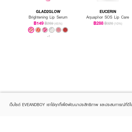
GLAD2GLOW
EUCERIN
Brightening Lip Serum
Aquaphor SOS Lip Care
฿149
฿288
฿269
฿320
(45%)
(10%)
+1
How To Use :
● ทาลิปมาส์กบนริมฝีปากใน
● สามารถใช้ได้ทั้งกลางวันแ
● ทาซ้ำเมื่อรู้สึกว่าริมฝีปาก
เว็บไซต์ EVEANDBOY เราใช้คุกกี้เพื่อพัฒนาประสิทธิภาพ และประสบการณ์ที่ดี
💋 ริมฝีปากชุ่มชื้น อวบอิ