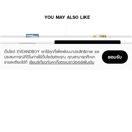
YOU MAY ALSO LIKE
ADD TO BAG
เว็บไซต์ EVEANDBOY เราใช้คุกกี้เพื่อพัฒนาประสิทธิภาพ และ
ยอมรับ
ประสบการณ์ที่ดีในการใช้เว็บไซต์ของคุณ คุณสามารถศึกษา
รายละเอียดได้ที่
เรียนรู้เกี่ยวกับคุกกี้ของเบราว์เซอร์เพิ่มเติม
Home
Home
Promotions
Promotions
Shopping Bag
Shopping Bag
Account
Account
CLEARNOSE
ANESSA
UV Sun Serum SPF50+ PA++++
Perfect UV Sunscreen Skincare Milk NA
SPF50+ PA++++
(50%)
฿499
฿990
(23%)
฿329
฿425
size 80 ML
size 20 ML