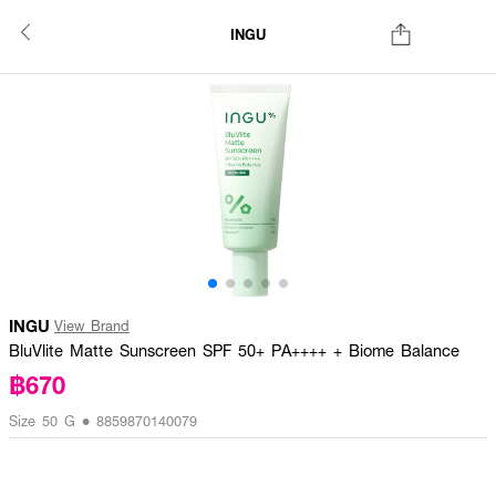
INGU
INGU
View Brand
BluVlite Matte Sunscreen SPF 50+ PA++++ + Biome Balance
฿670
Size 50 G • 8859870140079