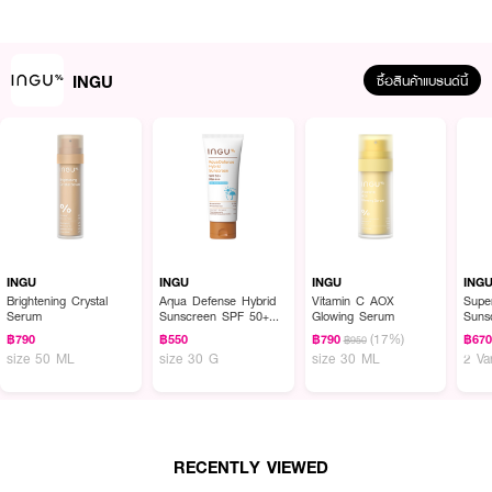
· เนื้อแมท บางเบา สบายผิว ไม่เหนียวเหนอะหนะ
· ช่วยลดความมันเยิ้มระหว่างวัน
INGU
· เหมาะสำหรับผิวมันและผิวผสม
ซื้อสินค้าแบรนด์นี้
· ช่วยให้เครื่องสำอางติดทนนานขึ้น
· สนับสนุนสมดุลผิวให้ดูแข็งแรงและสุขภาพดี
· FDA Registration No. : 11-1-6900001370
How to Use :
INGU
INGU
INGU
ING
ใช้หลังขั้นตอนการบํารุงผิวและก่อนแต่งหน้า โดยบีบผลิตภัณฑ์ประมาณ 2 ข้อนิ้ว
Brightening Crystal
Aqua Defense Hybrid
Vitamin C AOX
Supe
เกลี่ยเนื้อผลิตภัณฑ์ให้ทั่วผิวหน้าและลำคอ ก่อนออกแดดประมาณ 15 นาที
Serum
Sunscreen SPF 50+
Glowing Serum
Suns
PA++++
PA++
(17%)
฿790
฿550
฿790
฿67
฿950
Bala
size 50 ML
size 30 G
size 30 ML
2 Va
RECENTLY VIEWED