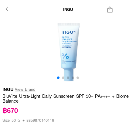
INGU
INGU
View Brand
BluVlite Ultra-Light Daily Sunscreen SPF 50+ PA++++ + Biome
Balance
฿670
Size 50 G • 8859870140116