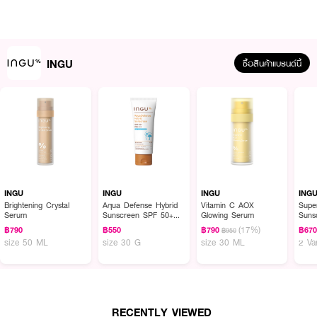
+ Biome Balance (50g) อิงกุ "บลูวีไลท์ อัลตร้า-ไลท์ เดลี่ ซันสกรีน เอสพีเอฟ
50+ พีเอ++++
พลัส ไบโอม บาลานซ์ (50g) "ครีมกันแดดเนื้อบางเบา ปกป้องผิวจาก UVA/UVB
รวมถึง Ultra-Long UVA แสงสีฟ้า และมลภาวะในชีวิตประจำวัน ผสานนวัตกรรม
INGU
ซื้อสินค้าแบรนด์นี้
BluVlite™ และสารบำรุงเพื่อช่วยเติมความชุ่มชื้น ปลอบประโลมผิว
และดูแล Skin Barrier ให้ผิวแลดูแข็งแรง สุขภาพดีตลอดวัน
·ผสานสารกันแดดแบบ Mineral และ Chemical เพื่อประสิทธิภาพการปกป้องที่
ยาวนานโดยไม่เหนียวเหนอะหนะและไม่ทิ้งคราบขาว
·ปกป้องผิวได้ครอบคลุมทั้ง UVA I, UVA II, UVB และมลภาวะต่างๆ
·ช่วยปกป้องผิวจากแสงสีฟ้า (Blue Light) จากแสงแดด ซึ่งเป็นตัวการทำให้ผิว
หมองคล้ำและเกิดริ้วรอย
INGU
INGU
INGU
ING
Brightening Crystal
Aqua Defense Hybrid
Vitamin C AOX
Supe
·ช่วยปรับสมดุลจุลินทรีย์ที่ดีบนผิว เสริมเกราะป้องกันผิวให้แข็งแรงขึ้น
Serum
Sunscreen SPF 50+
Glowing Serum
Suns
PA++++
PA++
(17%)
฿790
฿550
฿790
฿67
฿950
·นวัตกรรมใบบัวบกขนาดนาโนที่ซึมเข้าสู่ผิวได้ลึก ช่วยปลอบประโลมและลดการระคาย
Bala
size 50 ML
size 30 G
size 30 ML
2 Va
เคือง
·FDA Registration No.20-1-6900001726
RECENTLY VIEWED
How To Use :ใช้หลังขั้นตอนการบํารุงผิวและก่อนแต่งหน้า โดยบีบผลิตภัณฑ์