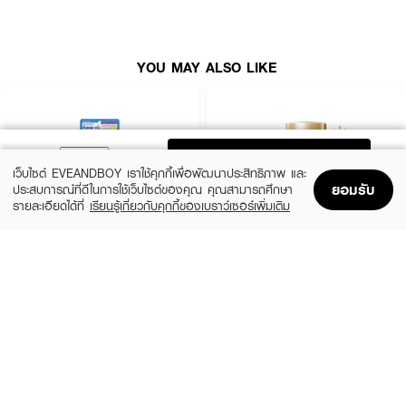
ประมาณ 2 ข้อนิ้ว เกลี่ยเนื้อผลิตภัณฑ์ให้ทั่วผิวหน้าและลำคอ ก่อนออกแดด
ประมาณ 15 นาที
YOU MAY ALSO LIKE
ADD TO BAG
เว็บไซต์ EVEANDBOY เราใช้คุกกี้เพื่อพัฒนาประสิทธิภาพ และ
ยอมรับ
ประสบการณ์ที่ดีในการใช้เว็บไซต์ของคุณ คุณสามารถศึกษา
รายละเอียดได้ที่
เรียนรู้เกี่ยวกับคุกกี้ของเบราว์เซอร์เพิ่มเติม
Home
Home
Promotions
Promotions
Shopping Bag
Shopping Bag
Account
Account
CLEARNOSE
ANESSA
UV Sun Serum SPF50+ PA++++
Perfect UV Sunscreen Skincare Milk NA
SPF50+ PA++++
(50%)
฿499
฿990
(23%)
฿329
฿425
size 80 ML
size 20 ML