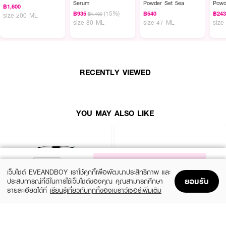
Serum
Powder Set 5ea
Powd
฿1,600
(15%)
฿935
฿540
฿24
฿1,100
size 200 ML
size 80 ML
size 47 ML
size
RECENTLY VIEWED
YOU MAY ALSO LIKE
NOTIFY ME
เว็บไซต์ EVEANDBOY เราใช้คุกกี้เพื่อพัฒนาประสิทธิภาพ และ
ยอมรับ
ประสบการณ์ที่ดีในการใช้เว็บไซต์ของคุณ คุณสามารถศึกษา
รายละเอียดได้ที่
เรียนรู้เกี่ยวกับคุกกี้ของเบราว์เซอร์เพิ่มเติม
Home
Home
Promotions
Promotions
Shopping Bag
Shopping Bag
Account
Account
CLINIQUE
SKINTIFIC