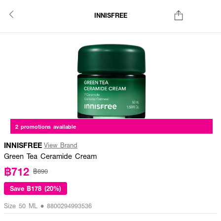
INNISFREE
2 promotions available
INNISFREE
View Brand
Green Tea Ceramide Cream
฿712
฿890
Save
฿178 (20%)
Size 50 ML • 8800294993536