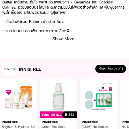
Butter เกลี่ยง่าย ซึมไว ผสานส่วนผสมจาก 7 Ceramide และ Colloidal
Oatmeal ช่วยปลอบประโลมและเติมความชุ่มชื้นให้ผิวอย่างล้ำลึก และฟื้นฟูปราการ
ผิวให้แข็งแรง มอบผิวเนียนนุ่ม ดูสุขภาพดี
· เนื้อสัมผัสแบบ Butter เกลี่ยง่าย ซึมไว
· ช่วยปลอบประโลมผิว ลดการระคายเคืองผิว
Show More
· เติมความชุ่มชื้นให้ผิวอย่างล้ำลึก
· ฟื้นฟูปราการผิวให้แข็งแรง
· เหมาะกับทุกสภาพผิว และผิวแห้งที่เกิดจากมลภาวะทำร้าย
· FDA Registration No. : 10-2-6800019358
INNISFREE
ซื้อสินค้าแบรนด์นี้
How to Use :
ใช้เป็นขั้นตอนสุดท้ายของการบำรุงผิวหน้า ทาครีมในปริมาณที่เหมาะสมให้ทั่วใบหน้า
แล้วนวดเบา ๆ จนเนื้อครีมซึมเข้าสู่ผิว สามารถใช้ได้ทั้งเช้าและเย็นเป็นประจำทุกวัน
Value set available
฿1393
INNISFREE
INNISFREE
INNISFREE
INNI
Brighten & Hydrate Set
Green Tea Seed
[03.03] No Sebum
No S