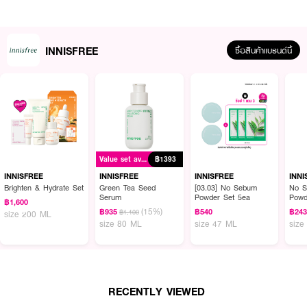
INNISFREE
ซื้อสินค้าแบรนด์นี้
Value set available
฿1393
INNISFREE
INNISFREE
INNISFREE
INNI
Brighten & Hydrate Set
Green Tea Seed
[03.03] No Sebum
No S
Serum
Powder Set 5ea
Powd
฿1,600
ผลลัพธ์ที่ได้ :
(15%)
฿935
฿540
฿24
฿1,100
size 200 ML
size 80 ML
size 47 ML
size
INNISFREE Green Tea Ceramide Milk
เอสเซนส์เนื้อน้ำนมที่ให้ความชุ่มชื้นเข้ม
ข้น แต่ยังคงความบางเบาสบายผิว เหมาะกับสภาพอากาศประเทศไทย มอบสัมผัส
นุ่มชุ่มชื้นโดยไม่เหนียวเหนอะหนะ ช่วยให้ผิวดูเรียบเนียนและดูสุขภาพดีอย่างเป็น
ธรรมชาติ
· เนื้อสัมผัส Milky Essence เข้มข้นแต่ซึมไว ไม่หนักผิว
RECENTLY VIEWED