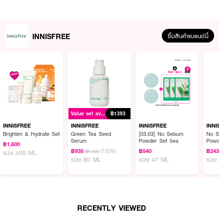
เป็นน้ำนมเนื้อบางเบาทันทีที่สัมผัสน้ำ (Emulsify) ทำให้ล้างออกง่าย สบายผิว
พร้อมมอบกลิ่นหอมละมุนอ่อนโยนราวกับกรีนทีลาเต้ (Green Tea Latte) ที่ช่วยให้
รู้สึกผ่อนคลายทุกครั้งที่ใช้งาน ผ่านการทดสอบจากจักษุแพทย์ ทดสอบกับผิวเบาะ
บางแพ้ง่าย และทดสอบแล้วว่าไม่ก่อให้เกิดสิวอุดตัน
INNISFREE
ซื้อสินค้าแบรนด์นี้
● อิสนิสฟรี กรีนที คลีนซิ่ง บาล์ม (คลีนซิ่งบาล์มสูตรกรีนทีเซราไมด์บำรุงผิวชุ่ม
ชื้น 100% Made in Korea)
● เนื้อสัมผัสพิเศษเปลี่ยนรูปจาก บาล์ม -> ออยล์ -> น้ำนม (Balm to Oil to
Milk) ช่วยทำความสะอาดเมคอัพจัดเต็มและสิ่งสำอางกันน้ำได้อย่างหมดจด
● พัฒนาในรูปแบบบรรจุภัณฑ์ชนิดหลอดบีบ (Tube type) ช่วยให้กะปริมาณการใช้
Value set available
฿1393
งานได้ง่าย สะดวก และสะอาดถูกสุขอนามัยยิ่งขึ้น
INNISFREE
INNISFREE
INNISFREE
INNI
● ผสานคุณค่า Triple Green Tea Care: Beauty Green Tea™, Green Tea
Brighten & Hydrate Set
Green Tea Seed
[03.03] No Sebum
No S
Serum
Powder Set 5ea
Powd
Ceramide (Ceramide NP) และ Green Tea Seed Oil (チャ種子油) ช่วยเติม
฿1,600
(15%)
฿935
฿540
฿24
ความชุ่มชื้นและซ่อมแซมเกราะป้องกันผิว
฿1,100
size 200 ML
size 80 ML
size 47 ML
size
● อ่อนโยนเป็นพิเศษผ่านการทดสอบหลัก 3 ประการ: ผ่านการทดสอบโดยจักษุ
แพทย์ (Eye irritation tested), ผ่านการทดสอบกับผิวแพ้ง่าย (Sensitive skin
tested) และผ่านการทดสอบว่าไม่ก่อให้เกิดสิว (Non-comedogenic tested)
● สูตรสลายคราบสะอาดไว ไม่จำเป็นต้องล้างหน้าซ้ำด้วยโฟมล้างหน้า (No double
RECENTLY VIEWED
cleanse / W洗顔不要) ช่วยลดการรบกวนผิว