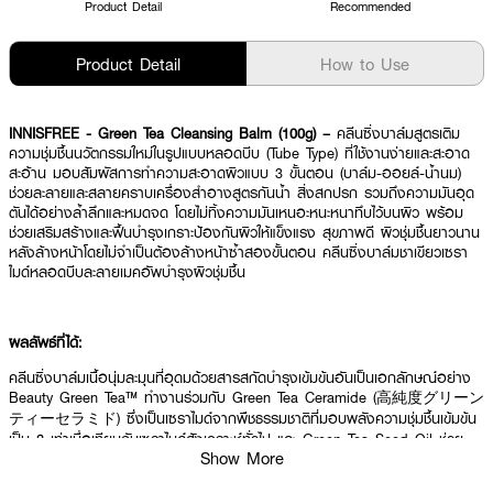
Product Detail
Recommended
Product Detail
How to Use
INNISFREE - Green Tea Cleansing Balm (100g) –
คลีนซิ่งบาล์มสูตรเติม
ความชุ่มชื้นนวัตกรรมใหม่ในรูปแบบหลอดบีบ (Tube Type) ที่ใช้งานง่ายและสะอาด
สะอ้าน มอบสัมผัสการทำความสะอาดผิวแบบ 3 ขั้นตอน (บาล์ม-ออยล์-น้ำนม)
ช่วยละลายและสลายคราบเครื่องสำอางสูตรกันน้ำ สิ่งสกปรก รวมถึงความมันอุด
ตันได้อย่างล้ำลึกและหมดจด โดยไม่ทิ้งความมันเหนอะหนะหนาทึบไว้บนผิว พร้อม
ช่วยเสริมสร้างและฟื้นบำรุงเกราะป้องกันผิวให้แข็งแรง สุขภาพดี ผิวชุ่มชื้นยาวนาน
หลังล้างหน้าโดยไม่จำเป็นต้องล้างหน้าซ้ำสองขั้นตอน คลีนซิ่งบาล์มชาเขียวเซรา
ไมด์หลอดบีบละลายเมคอัพบำรุงผิวชุ่มชื้น
ผลลัพธ์ที่ได้:
คลีนซิ่งบาล์มเนื้อนุ่มละมุนที่อุดมด้วยสารสกัดบำรุงเข้มข้นอันเป็นเอกลักษณ์อย่าง
Beauty Green Tea™ ทำงานร่วมกับ Green Tea Ceramide (高純度グリーン
ティーセラミド) ซึ่งเป็นเซราไมด์จากพืชธรรมชาติที่มอบพลังความชุ่มชื้นเข้มข้น
เป็น 2 เท่าเมื่อเทียบกับเซราไมด์สังเคราะห์ทั่วไป และ Green Tea Seed Oil ช่วย
Show More
ตรงเข้าฟื้นบำรุงปราการผิวและกักเก็บน้ำในชั้นผิวได้อย่างล้ำลึก เนื้อบาล์มจะค่อยๆ
ละลายกลายเป็นออยล์เนียนนุ่มเมื่อนวดลงบนผิวเพื่อดักจับสิ่งสำอาง และจะเปลี่ยน