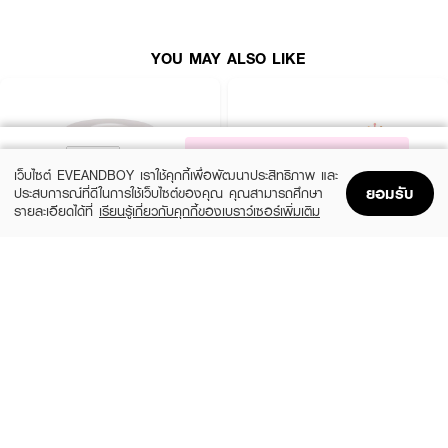
● มอบกลิ่นหอมหวานละมุนละไมแนวกาแฟกรีนทีลาเต้ สร้างความรู้สึกผ่อนคลาย
สดชื่น ระหว่างนวดทำความสะอาดผิว
YOU MAY ALSO LIKE
● ปริมาณสุทธิ: 100 กรัม / เลขที่ใบรับจดแจ้ง: 10-2-6900007268
How To Use:
NOTIFY ME
● บีบเนื้อคลีนซิ่งบาล์มในปริมาณที่เหมาะสมลงบนฝ่ามือที่แห้ง จากนั้นลูบไล้และนวด
เว็บไซต์ EVEANDBOY เราใช้คุกกี้เพื่อพัฒนาประสิทธิภาพ และ
เบาๆ ให้ทั่วใบหน้าขณะผิวแห้ง เพื่อละลายสิ่งสำอางและสิ่งสกปรกให้หลุดออก จาก
ยอมรับ
ประสบการณ์ที่ดีในการใช้เว็บไซต์ของคุณ คุณสามารถศึกษา
นั้นพรมน้ำลงบนใบหน้าเล็กน้อย นวดต่อสัปดาห์เพื่อให้เนื้อบาล์มเปลี่ยนสภาพเป็น
รายละเอียดได้ที่
เรียนรู้เกี่ยวกับคุกกี้ของเบราว์เซอร์เพิ่มเติม
น้ำนมสีขาว (Emulsify) แล้วจึงล้างออกด้วยน้ำสะอาดหรือน้ำอุ่นให้หมดจด โดยไม่
Home
Home
Promotions
Promotions
Shopping Bag
Shopping Bag
Account
Account
จำเป็นต้องล้างซ้ำด้วยโฟมล้างหน้า
● เคล็ดลับการบำรุงพิเศษ (Special Care): ในวันทีต้องการเติมความชุ่มชื้นให้ผิว
SKINTIFIC
MIZUMI
เป็นพิเศษ สามารถทาเนื้อบาล์มทิ้งไว้บนใบหน้าประมาณ 1 นาทีเพื่อใช้เป็นมาสก์ชุ่ม
Purifying Barrier Ice Cream Cleansing
3-In-1 Melt Away Cleansing Balm
ชื้นแบบเร่งด่วน ก่อนจะนวดล้างออกตามขั้นตอนปกติ
Balm
(50%)
฿445
฿890
(50%)
฿239
฿479
size 60 ML
size 40 G
Ingredients:
Sorbeth-30 Tetraoleate, Cetyl Ethylhexanoate, Caprylic/Capric
Triglyceride, Isopropyl Palmitate, Triethylhexanoin, Kaolin, Isododecane,
Silica Dimethyl Silylate, Hydrated Silica, Synthetic Wax, Camellia