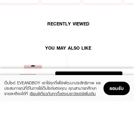
· INTIMI Feminine Cleansing Wipes
· อินทิมี่ เฟมินีนคลีนซิ่งไวพส์
RECENTLY VIEWED
· แผ่นเช็ดทำความสะอาดสูตรอ่อนโยนสำหรับจุดซ่อนเร้น
· เนื้อผ้าหนานุ่มไม่บาดผิว
YOU MAY ALSO LIKE
· ช่วยเช็ดทำความสะอาดอย่างอ่อนโยนและแห้งง่าย
· ผสานกลิ่นหอมอ่อนๆ จากกลิ่นชาขาว
How to Use :
ADD TO BAG
เว็บไซต์ EVEANDBOY เราใช้คุกกี้เพื่อพัฒนาประสิทธิภาพ และ
เปิดแผ่นซีล นำแผ่นไวพส์ซับทำความสะอาดบริเวณผิวรอบนอกจุดซ่อนเร้นด้วย
ยอมรับ
ประสบการณ์ที่ดีในการใช้เว็บไซต์ของคุณ คุณสามารถศึกษา
ความเบามือ ให้ทั่วบริเวณที่ต้องการทำความสะอาด สามารถใช้ได้เป็นประจำทุกวัน
รายละเอียดได้ที่
เรียนรู้เกี่ยวกับคุกกี้ของเบราว์เซอร์เพิ่มเติม
หรือบ่อยครั้งตามต้องการ ควรปิดแผ่นซีลให้สนิทหลังการใช้ทุกครั้ง
Home
Home
Promotions
Promotions
Shopping Bag
Shopping Bag
Account
Account
PARAZZI
MADAME LOUISE
U Nipple Silicone Pads
Snow Lotus EX Cream
(50%)
฿125
฿450
฿250
size 45 G
Nude