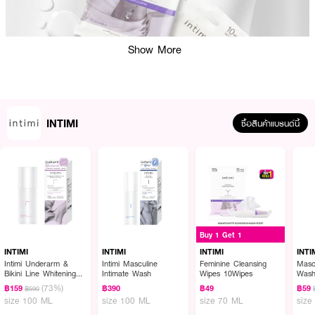
Show More
INTIMI
ซื้อสินค้าแบรนด์นี้
ผลลัพธ์ที่ได้ :
แผ่นเช็ดทำความสะอาดสูตรอ่อนโยนสำหรับจุดซ่อนเร้น ร่วมพัฒนาโดยสูตินรีแพทย์
สูตร pH Balanced เพื่อผิวจุดซ่อนเร้นโดยเฉพาะ เนื้อผ้าหนานุ่มไม่บาดผิว ช่วย
เช็ดทำความสะอาดอย่างอ่อนโยนและแห้งง่าย จึงไม่รู้สึกถึงความชื้นและไม่สบายผิว
Buy 1 Get 1
ประกอบไปด้วยแลคติกแอซิด มีส่วนช่วยดูแลเรื่องความชุ่มชื่นให้กับผิว ผสานด้วย
สารสกัดธรรมชาติช่วยดูแลผิวอย่างอ่อนโยน ด้วยสารสกัดจากว่านหางจระเข้ ช่วย
INTIMI
INTIMI
INTIMI
INTI
ปลอบประโลมผิวแห้ง ด้วยสารสกัดจากดอกสายน้ำผึ้งมีคุณสมบัติในการปลอบ
Intimi Underarm &
Intimi Masculine
Feminine Cleansing
Mascu
Bikini Line Whitening
Intimate Wash
Wipes 10Wipes
Was
ประโลมผิวบอบบางแพ้ง่ายได้อย่างดีเยี่ยม จึงเหมาะสำหรับการดูแลปัญหาจุดซ่อน
Toner
(73%)
เร้น ผสานกลิ่นหอมอ่อนๆ จากกลิ่นชาขาว ช่วยบูสต์สัมผัสสะอาดสดชื่น เพิ่มความ
฿159
฿390
฿49
฿59
฿590
size 100 ML
size 100 ML
size 70 ML
size
มั่นใจยิ่งขึ้น ผ่านการทดสอบการระคายเคืองโดยแพทย์ผิวหนัง ปราศจาก SLS,
SLES, COLORING AGENT, ALCOHOL, PARABEN, MINERAL OIL