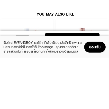
●
อ่อนโยนด้วย pH 5.5 และสารลดแรงตึงผิวที่ได้จากธรรมชาติ
●
มอบกลิ่นหอมสดชื่น
YOU MAY ALSO LIKE
●
ผ่านการทดสอบการระคายเคืองโดยแพทย์ผิวหนัง
●
ปราศจากสาร SLS, SLES, Soap, Sulfate, Paraben, Mineral Oil,
Colorant และ Alcohol
●
ขนาด 100ml
ADD TO BAG
เว็บไซต์ EVEANDBOY เราใช้คุกกี้เพื่อพัฒนาประสิทธิภาพ และ
ยอมรับ
ประสบการณ์ที่ดีในการใช้เว็บไซต์ของคุณ คุณสามารถศึกษา
รายละเอียดได้ที่
เรียนรู้เกี่ยวกับคุกกี้ของเบราว์เซอร์เพิ่มเติม
Home
Home
Promotions
Promotions
Shopping Bag
Shopping Bag
Account
Account
CERAVE
EUCERIN
Daily Moisturizing Lotion
Spotless Brightening Skin Tone Perfecting
Body Lotion
฿290
(10%)
฿531
฿590
size 88 ML
size 250 ML