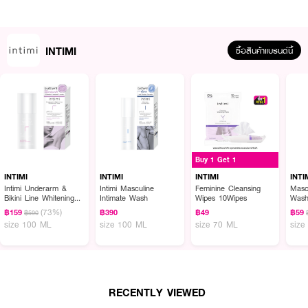
INTIMI
ซื้อสินค้าแบรนด์นี้
ผลลัพธ์ที่ได้ :
Buy 1 Get 1
intimi Masculine Intimate Wash
ผลิตภัณฑ์ทำความสะอาดผิวภายนอกบริเวณ
จุดซ่อนเร้นสำหรับผู้ชาย ขั้นตอนการทำความสะอาดผิวอย่างมั่นใจ อ่อนโยนด้วย
INTIMI
INTIMI
INTIMI
INTI
pH 5.5 และสารลดแรงตึงผิวที่ได้จากธรรมชาติ พร้อมมอบสัมผัสผิวเนียนนุ่มชุ่ม
Intimi Underarm &
Intimi Masculine
Feminine Cleansing
Mascu
Bikini Line Whitening
Intimate Wash
Wipes 10Wipes
Was
ชื้นจากกลีเซอรีนเข้มข้น ปลอบประโลมผิวด้วยสารสกัดพลูคาวเข้มข้น 2%
Toner
(73%)
(Houttuynia Cordata) ผสานสารสกัดสิทธิบัตรจากเปลือกส้ม (Citrus Unshiu)
฿159
฿390
฿49
฿59
฿590
size 100 ML
size 100 ML
size 70 ML
size
จากเกาะเชจู มาพร้อมด้วยขั้นตอนการมอบผิวสดชื่นด้วยสารสกัดจากใบยูคาลิปตัส
ทั้งผสานนวัตกรรมน้ำหอม Aroma Guard ช่วยมอบกลิ่นหอมสดชื่น ผ่านการ
ทดสอบการระคายเคืองโดยแพทย์ผิวหนัง
●
สูตรอ่อนโยน ไม่ก่อให้เกิดการระคายเคือง
RECENTLY VIEWED
●
ทำความสะอาดผิวอย่างมั่นใจ