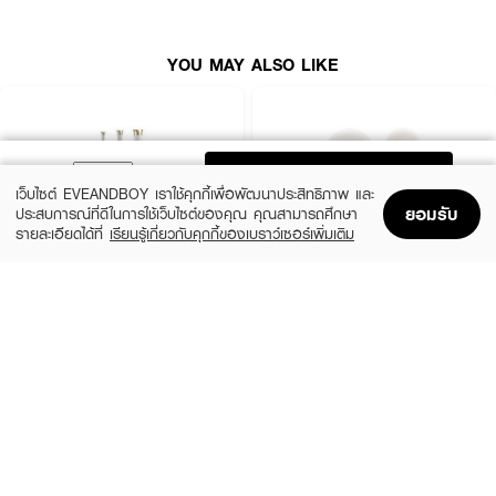
● เหมาะกับคนผมยาว
YOU MAY ALSO LIKE
ADD TO BAG
เว็บไซต์ EVEANDBOY เราใช้คุกกี้เพื่อพัฒนาประสิทธิภาพ และ
ยอมรับ
ประสบการณ์ที่ดีในการใช้เว็บไซต์ของคุณ คุณสามารถศึกษา
รายละเอียดได้ที่
เรียนรู้เกี่ยวกับคุกกี้ของเบราว์เซอร์เพิ่มเติม
Home
Home
Promotions
Promotions
Shopping Bag
Shopping Bag
Account
Account
VIVID&VOGUE
ASHLEY
Curling Iron Auto VAV022B AI 3in1
AA174-01 Ashley Hair Cutter
(14%)
฿1,999
฿59
฿69
size 1 PCS
2 Variations