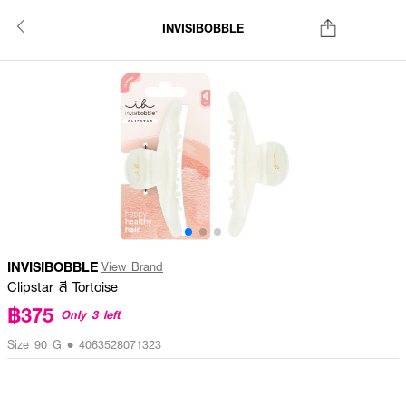
INVISIBOBBLE
INVISIBOBBLE
View Brand
Clipstar สี Tortoise
฿375
Only 3 left
Size 90 G • 4063528071323