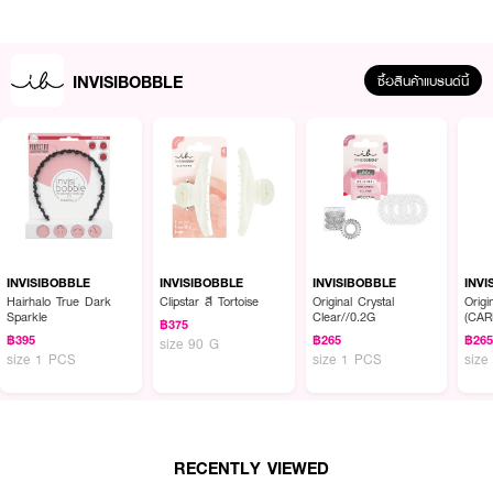
INVISIBOBBLE
ซื้อสินค้าแบรนด์นี้
ผลลัพธ์ที่ได้ :
Clipstar Clawdia สี Tortoise กิ๊บหนีบผม ที่กำลังฮิตสุดๆ ในตอนนี้ ขนาด 10 x
4 ซม. สีขาวลายหินอ่อน สามารถเก็บผมได้แน่นหนาไม่หลุดง่าย ทำผมได้หลาก
หลายสไตล์ ใช้แล้วผมไม่เป็นรอย ไม่ปวดหัว เหมาะกับคนผมยาว
● อินวิซิบับเบิ้ล Clipstar สี Tortoise
INVISIBOBBLE
INVISIBOBBLE
INVISIBOBBLE
INVI
Hairhalo True Dark
Clipstar สี Tortoise
Original Crystal
Origi
● กิ๊บหนีบผม
Sparkle
Clear//0.2G
(CA
฿375
฿395
฿265
฿26
size 90 G
● ขนาด 10 x 4 ซม.
size 1 PCS
size 1 PCS
size
● สีขาวลายหินอ่อน
● สามารถเก็บผมได้แน่นหนาไม่หลุดง่าย
● ทำผมได้หลากหลายสไตล์
RECENTLY VIEWED
● ใช้แล้วผมไม่เป็นรอย ไม่ปวดหัว