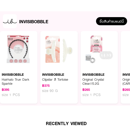
INVISIBOBBLE
ซื้อสินค้าแบรนด์นี้
INVISIBOBBLE
INVISIBOBBLE
INVISIBOBBLE
INVI
Hairhalo True Dark
Clipstar สี Tortoise
Original Crystal
Origi
Sparkle
Clear//0.2G
(CA
฿375
฿395
฿265
฿26
size 90 G
ผลลัพธ์ที่ได้ :
size 1 PCS
size 1 PCS
size
INVISIBOBBLE Clipstar Divine Metal 1pcs
กิ๊บหนีบผม กิ๊บติดผม ผมไม่เป็น
รอย
เป็นกิ๊บหนีบผมที่ผสมผสานดีไซน์หรูหราและประโยชน์การใช้งานไว้อย่างลงตัว
เหมาะสำหรับทุกลุคและทุกโอกาส ด้วยคุณสมบัติที่โดดเด่น
· ไม่ทำให้ผมเป็นรอย: การออกแบบที่เป็นเอกลักษณ์และวัสดุคุณภาพสูง ช่วย
RECENTLY VIEWED
ป้องกันรอยกดบนเส้นผมได้อย่างมีประสิทธิภาพ