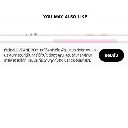
· ดีไซน์หรูหรา: ด้วยลุคเมทัลลิกที่สวยงามและทันสมัย เพิ่มความโดดเด่นให้กับทรง
ผมของคุณ
YOU MAY ALSO LIKE
· ยึดเกาะมั่นคง: หนีบผมได้แน่นหนาโดยไม่ทำให้ผมหลุดลุ่ยหรือเสียทรง
· ใช้งานง่าย: น้ำหนักเบาและออกแบบเพื่อให้เหมาะกับการใช้งานในชีวิตประจำวัน
· บรรจุ 1 ชิ้นต่อกล่อง: เน้นคุณภาพและความพิเศษในทุกชิ้น
NOTIFY ME
เว็บไซต์ EVEANDBOY เราใช้คุกกี้เพื่อพัฒนาประสิทธิภาพ และ
ยอมรับ
How To Use :
ประสบการณ์ที่ดีในการใช้เว็บไซต์ของคุณ คุณสามารถศึกษา
รายละเอียดได้ที่
เรียนรู้เกี่ยวกับคุกกี้ของเบราว์เซอร์เพิ่มเติม
ใช้สำหรับติดผมม
Home
Home
Promotions
Promotions
Shopping Bag
Shopping Bag
Account
Account
VIVID&VOGUE
ASHLEY
Curling Iron Auto VAV022B AI 3in1
AA174-01 Ashley Hair Cutter
(14%)
฿1,999
฿59
฿69
size 1 PCS
2 Variations