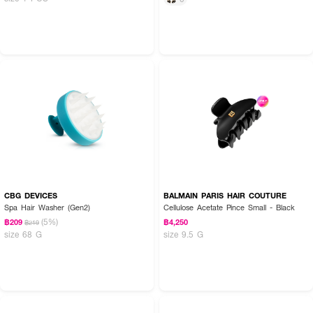
CBG DEVICES
BALMAIN PARIS HAIR COUTURE
Spa Hair Washer (Gen2)
Cellulose Acetate Pince Small - Black
(5%)
฿209
฿4,250
฿219
size 68 G
size 9.5 G