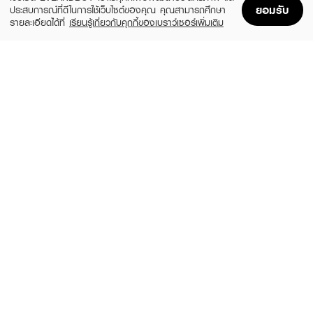
ยอมรับ
ประสบการณ์ที่ดีในการใช้เว็บไซต์ของคุณ คุณสามารถศึกษา
รายละเอียดได้ที่
เรียนรู้เกี่ยวกับคุกกี้ของเบราว์เซอร์เพิ่มเติม
Home
Home
Promotions
Promotions
Shopping Bag
Shopping Bag
Account
Account
KIKI & CO
WET BRUSH
Portable Curler
Disney Dreamy Princess Rapunzel
(10%)
(5%)
฿1,790
฿545
฿1,990
฿575
size 258 G
size 74 G
MOONZOON
WET BRUSH
Hair Sticky Patch And Curler Clip
Disney Dreamy Princess Ariel
(23%)
(5%)
฿99
฿545
฿129
฿575