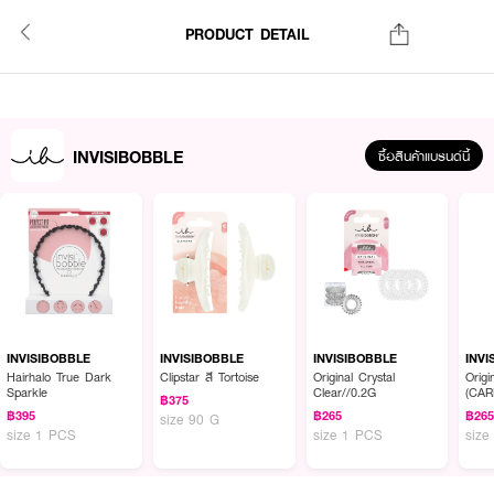
PRODUCT DETAIL
INVISIBOBBLE
ซื้อสินค้าแบรนด์นี้
INVISIBOBBLE
INVISIBOBBLE
INVISIBOBBLE
INVI
Hairhalo True Dark
Clipstar สี Tortoise
Original Crystal
Origi
Sparkle
Clear//0.2G
(CA
฿375
฿395
฿265
฿26
size 90 G
size 1 PCS
size 1 PCS
size