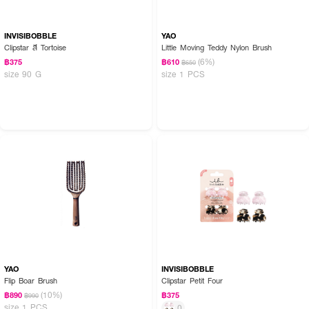
INVISIBOBBLE
YAO
Clipstar สี Tortoise
Little Moving Teddy Nylon Brush
(6%)
฿375
฿610
฿650
size 90 G
size 1 PCS
YAO
INVISIBOBBLE
Flip Boar Brush
Clipstar Petit Four
(10%)
฿890
฿375
฿990
size 1 PCS
0