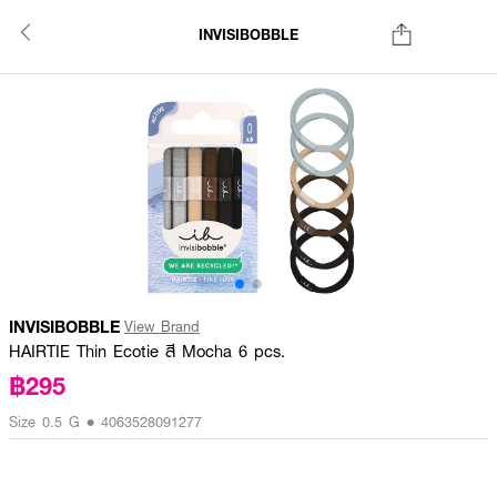
INVISIBOBBLE
INVISIBOBBLE
View Brand
HAIRTIE Thin Ecotie สี Mocha 6 pcs.
฿295
Size 0.5 G • 4063528091277