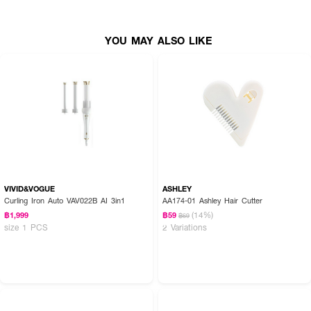
YOU MAY ALSO LIKE
VIVID&VOGUE
ASHLEY
Curling Iron Auto VAV022B AI 3in1
AA174-01 Ashley Hair Cutter
(14%)
฿1,999
฿59
฿69
size 1 PCS
2 Variations