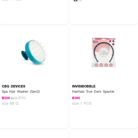
CBG DEVICES
INVISIBOBBLE
Spa Hair Washer (Gen2)
Hairhalo True Dark Sparkle
(5%)
฿209
฿395
฿219
size 68 G
size 1 PCS