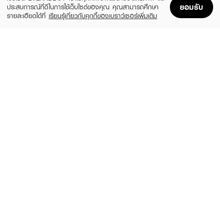
ยอมรับ
ประสบการณ์ที่ดีในการใช้เว็บไซต์ของคุณ คุณสามารถศึกษา
รายละเอียดได้ที่
เรียนรู้เกี่ยวกับคุกกี้ของเบราว์เซอร์เพิ่มเติม
Home
Home
Promotions
Promotions
Shopping Bag
Shopping Bag
Account
Account
INVISIBOBBLE
KIKI & CO
Ecotie Black 5Pcs
Portable Curler
(10%)
฿299
฿1,790
฿1,990
size 0.5 G
size 258 G
WET BRUSH
MOONZOON
Disney Dreamy Princess Rapunzel
Hair Sticky Patch And Curler Clip
(5%)
(23%)
฿545
฿99
฿575
฿129