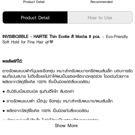
Product Detail
Recommended
Product Detail
How to Use
INVISIBOBBLE - HAIRTIE Thin Ecotie สี Mocha 6 pcs.
– Eco-Friendly
Soft Hold for Fine Hair 🌿🤎
ผลลัพธ์ที่ได้:
ยางรัดผมแบบผ้าที่นุ่มและยืดหยุ่น เหมาะสำหรับผมบางหรือผมเส้นเล็ก มอบการรัด
ผมที่แน่นสบาย ไม่ดึงรั้งและไม่ทำให้ผมเป็นรอยหรือขาดหลุดร่วง โดดเด่นด้วยการ
ผลิตจากวัสดุรีไซเคิล 100% ซึ่งเป็นมิตรต่อสิ่งแวดล้อม
● อินวิซิบเบิ้ลบอบเบิล รุ่นทินอีโคไท สีมอคค่า
● ยางรัดผมแบบผ้า เนื้อนุ่ม ยืดหยุ่น เหมาะสำหรับผมบาง/ผมเส้นเล็ก
● ผลิตจากวัสดุรีไซเคิล 100% เป็นมิตรกับสิ่งแวดล้อม
● มัดผมแน่นแต่ไม่ดึงรั้ง ไม่ทำให้ผมเป็นรอยหรือขาดหลุดร่วง
Show More
● สีเอิร์ธโทน (Mocha) สุภาพ ใช้ได้ในทุกโอกาส