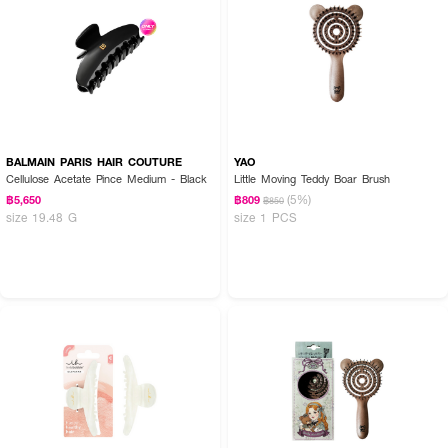
BALMAIN PARIS HAIR COUTURE
YAO
Cellulose Acetate Pince Medium - Black
Little Moving Teddy Boar Brush
(5%)
฿5,650
฿809
฿850
size 19.48 G
size 1 PCS