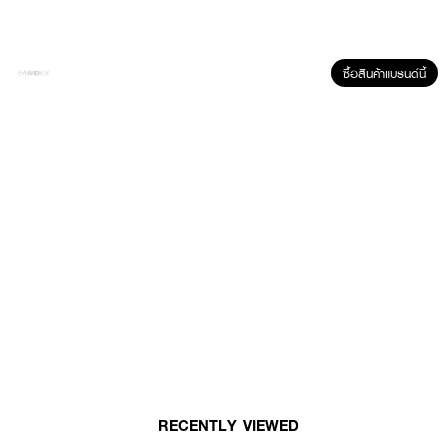
● ปริมาณ - 6 ชิ้น/กล่อง
ซื้อสินค้าแบรนด์นี้
How To Use :
● ใช้สำหรับมัดผมในทรงที่ต้องการ เช่น มัดหางม้า มัดต่ำ หรือรวบผมครึ่งศีรษะ
● สามารถสวมใส่ที่ข้อมือได้เหมือนกำไลผ้า
● ควรซักมือเบา ๆ ด้วยสบู่อ่อนและตากในที่ร่มเพื่อยืดอายุการใช้งาน
มัดผมสวยแบบใส่ใจผมและใส่ใจโลก 🌏✨
RECENTLY VIEWED