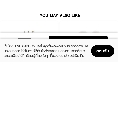
YOU MAY ALSO LIKE
How To Use:
ใช้หนีบผม
FAQ:
ADD TO BAG
เว็บไซต์ EVEANDBOY เราใช้คุกกี้เพื่อพัฒนาประสิทธิภาพ และ
● INVISIBOBBLE CLIPSTAR ต่างจากกิ๊บหนีบผมทั่วไปอย่างไร? CLIPSTAR
ยอมรับ
ประสบการณ์ที่ดีในการใช้เว็บไซต์ของคุณ คุณสามารถศึกษา
ออกแบบด้วย Scalp Friendly Shape ซี่คลิปโค้งรับศีรษะ หนีบแน่นแต่ไม่กด ไม่เจ็บ
รายละเอียดได้ที่
เรียนรู้เกี่ยวกับคุกกี้ของเบราว์เซอร์เพิ่มเติม
ใช้งานสบายตลอดวัน แม้ต้องใส่นาน ๆ
Home
Home
Promotions
Promotions
Shopping Bag
Shopping Bag
Account
Account
● INVISIBOBBLE CLIPSTAR เหมาะกับผมแบบไหน? CLIPSTAR เหมาะกับทุก
VIVID&VOGUE
ASHLEY
สภาพผม
Curling Iron Auto VAV022B AI 3in1
AA174-01 Ashley Hair Cutter
● INVISIBOBBLE CLIPSTAR มีดีไซน์อื่น ๆ ให้เลือกหรือไม่? ทางแบรนด์มีดีไซน์
(14%)
฿1,999
฿59
฿69
อื่น ๆ ให้เลือกมากมาย
size 1 PCS
2 Variations
✨ เพิ่มความหวาน สดใส ให้ทุกสไตล์ ✨ INVISIBOBBLE IB Clipstar Lovers
Hug กิ๊บหนีบผมที่สาวๆ ต้องมีไว้ในครอบครอง! 💖