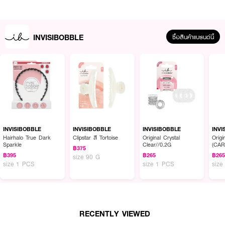
INVISIBOBBLE
ซื้อสินค้าแบรนด์นี้
ผลลัพธ์ที่ได้:
CLIPSTAR – Lovers Hug คลิปหนีบผมดีไซน์รูปหัวใจ โทนสีชมพูละมุน ลาย
โปร่งใสแบบแฟชั่น หนีบแล้วช่วยเติมความหวานให้ลุค
INVISIBOBBLE
INVISIBOBBLE
INVISIBOBBLE
INVI
Hairhalo True Dark
Clipstar สี Tortoise
Original Crystal
Origi
● อินวิซิบับเบิ้ล คลิปสตาร์ เลิฟเวอร์ส ฮัก
Sparkle
Clear//0.2G
(CA
฿375
฿395
฿265
฿26
size 90 G
● ดีไซน์รูปหัวใจ สุดน่ารัก
size 1 PCS
size 1 PCS
size
● โทนสีชมพูละมุน
● หนีบแน่นแต่ไม่กด ไม่เจ็บ
● ใช้งานสบายตลอดวัน
RECENTLY VIEWED
● 1 ชิ้น