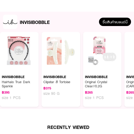
INVISIBOBBLE
ซื้อสินค้าแบรนด์นี้
ผลลัพธ์ที่ได้:
ช่วยจัดแต่งทรงผมให้ดูสวยเป๊ะและอยู่ทรงยาวนานตลอดวัน ตัวกิ๊บถูกออกแบบมาให้
INVISIBOBBLE
INVISIBOBBLE
INVISIBOBBLE
INVI
กระจายแรงกดทับอย่างสมดุล จึงไม่ดึงรั้งเส้นผมและไม่ทำให้ปวดศีรษะ แม้จะหนีบผม
Hairhalo True Dark
Clipstar สี Tortoise
Original Crystal
Origi
Sparkle
Clear//0.2G
(CA
ไว้เป็นเวลานาน ช่วยลดการขาดหลุดร่วงของเส้นผมและไม่ทิ้งรอยกิ๊บ พร้อมเพิ่ม
฿375
ความโดดเด่นให้กับทรงผมด้วยจี้ตกแต่งสุดคิวท์
฿395
฿265
฿26
size 90 G
size 1 PCS
size 1 PCS
size
● Hug Me Charms: มาพร้อมจี้ตกแต่ง 5 ชิ้น (น้องหมาดัชชุนสีเงิน, ดอกไม้ขาว,
แผ่นสลัก CIN CIN, หน้าส่งยิ้มสีเงิน และลูกบอลกลิตเตอร์)
● Large Size (L): กิ๊บไซส์ใหญ่พิเศษ ออกแบบมาเพื่อสาวผมหนา ผมยาว หรือผู้
RECENTLY VIEWED
ที่ต้องการรวบผมทั้งศีรษะให้แน่นกระชับ