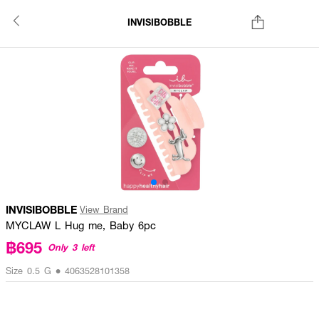
INVISIBOBBLE
INVISIBOBBLE
View Brand
MYCLAW L Hug me, Baby 6pc
฿695
Only 3 left
Size 0.5 G • 4063528101358