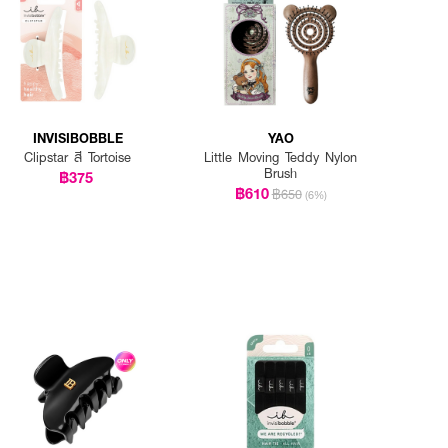
INVISIBOBBLE
YAO
Clipstar สี Tortoise
Little Moving Teddy Nylon
Brush
฿375
฿610
฿650
(6%)