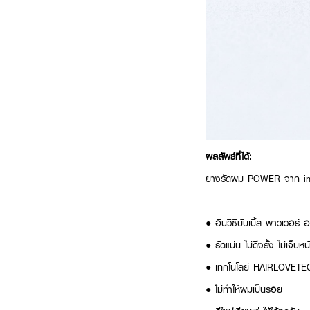
ผลลัพธ์ที่ได้:
ยางรัดผม POWER จาก invis
● อินวิซิบับเบิ้ล พาวเวอร์
● รัดแน่น ไม่ดึงรั้ง ไม่เจ็บหน
● เทคโนโลยี HAIRLOVET
● ไม่ทำให้ผมเป็นรอย