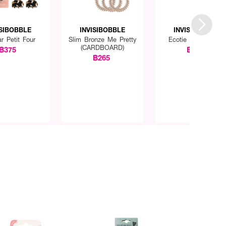
ISIBOBBLE
INVISIBOBBLE
INVISIBOBBLE
ar Petit Four
Slim Bronze Me Pretty
Ecotie Black 5Pcs
(CARDBOARD)
฿375
฿299
฿265