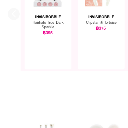
INVISIBOBBLE
INVISIBOBBLE
Hairhalo True Dark
Clipstar สี Tortoise
Sparkle
฿375
฿395