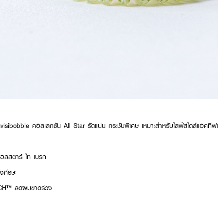
ibobble คอลเลกชัน All Star รัดแน่น กระชับพิเศษ เหมาะสำหรับไลฟ์สไตล์แอคท
 ออลสตาร์ ไท เบรก
ังศีรษะ
ECH™ ลดผมขาดร่วง