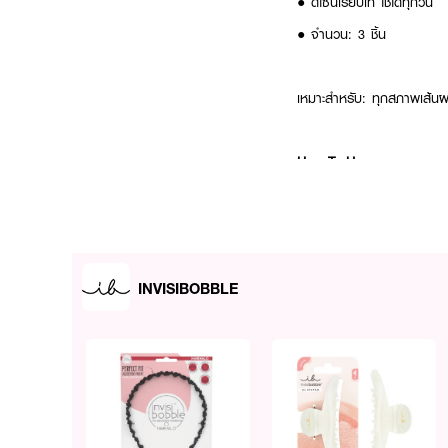
● ดีไซน์เรียบเท่ ใช้ได้ทุกวัน
● จำนวน: 3 ชิ้น
เหมาะสำหรับ: ทุกสภาพเส้น
How To Use:
ใช้มัดผม
FAQ:
INVISIBOBBLE
● POWER ALL STAR ต่างจาก
● เทคโนโลยี HAIRLOVETECH
● ใช้กับผมแบบไหนดี? เหม
✨ มั่นใจทุกการเคลื่อนไห