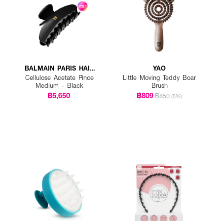
BALMAIN PARIS HAIR
YAO
COUTURE
Cellulose Acetate Pince
Little Moving Teddy Boar
Medium - Black
Brush
฿5,650
฿809
฿850
(5%)