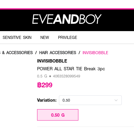
SENSITIVE SKIN
NEW
PRIVILEGE
S & ACCESSORIES
/
HAIR ACCESSORIES
/
INVISIBOBBLE
INVISIBOBBLE
POWER ALL STAR TIE Break 3pc
0.5 G • 4063528099549
฿299
Variation:
0.50
0.50 G