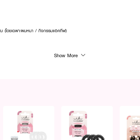
ผม (โดยเฉพาะผมหนา / กิจกรรมแอคทีฟ)
Show More
รุ่นอื่นอย่างไร? กระชับเป็นพิเศษ เหมาะกับคนออกกำลังกาย
™ ช่วยอะไร? รัดแน่น ไม่ดึงรั้ง ลดผมขาดร่วง ไม่ทำให้ผมเป็นรอย
าะกับทุกสภาพผม โดยเฉพาะผมหนา/ทำกิจกรรมเยอะ
ว ✨ INVISIBOBBLE POWER ALL STAR มัดแน่นได้ใจ!