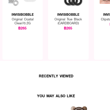
INVISIBOBBLE
INVISIBOBBLE
INV
Original Crystal
Original True Black
Clipst
Clear//0.2G
(CARDBOARD)
฿265
฿265
RECENTLY VIEWED
YOU MAY ALSO LIKE