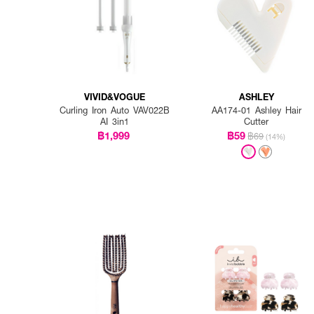
VIVID&VOGUE
ASHLEY
Curling Iron Auto VAV022B
AA174-01 Ashley Hair
AI 3in1
Cutter
฿1,999
฿59
฿69
(14%)