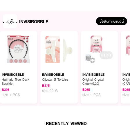
INVISIBOBBLE
ซื้อสินค้าแบรนด์นี้
ผลลัพธ์ที่ได้ :
● ยางรัดผมเรซิ่นเกรดพรีเมียม นำเข้าจากเยอรมัน
● รุ่น power ขนาดใหญ่ เหมาะสำหรับผมหนา คนที่ชอบรัดผมแน่นๆ หรือ ใช้ขณะ
ออกกำลังกาย
INVISIBOBBLE
INVISIBOBBLE
INVISIBOBBLE
INVI
● ไม่เป็นรอย
Hairhalo True Dark
Clipstar สี Tortoise
Original Crystal
Origi
Sparkle
Clear//0.2G
(CA
฿375
● ไม่ปวดศรีษะ
฿395
฿265
฿26
size 90 G
size 1 PCS
size 1 PCS
size
● ถนอมเส้นผม
● อายุการใช้งานนานกว่ายางทั่วไป
● สามารถแช่น้ำร้อนเพื่อยืดอายุการใช้งานได้
RECENTLY VIEWED
● 1 กล่องบรรจุ 3 เส้น