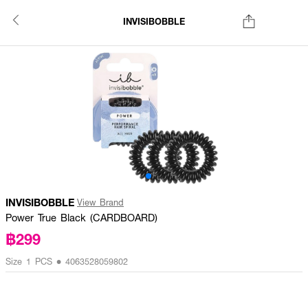
INVISIBOBBLE
INVISIBOBBLE
View Brand
Power True Black (CARDBOARD)
฿299
Size 1 PCS • 4063528059802