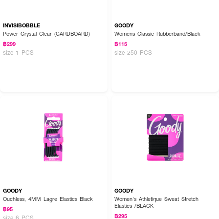
INVISIBOBBLE
GOODY
Power Crystal Clear (CARDBOARD)
Womens Classic Rubberband/Black
฿299
฿115
size 1 PCS
size 250 PCS
GOODY
GOODY
Ouchless, 4MM Lagre Elastics Black
Women's Athletique Sweat Stretch
Elastics /BLACK
฿95
฿295
size 6 PCS