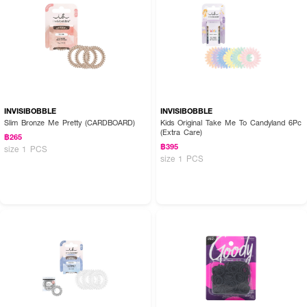
INVISIBOBBLE
INVISIBOBBLE
Slim Bronze Me Pretty (CARDBOARD)
Kids Original Take Me To Candyland 6Pc
(Extra Care)
฿265
฿395
size 1 PCS
size 1 PCS