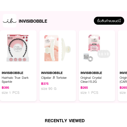
INVISIBOBBLE
ซื้อสินค้าแบรนด์นี้
ยางรัดผมโพลีแบนด์เนื้อเหนียวพิเศษจากแบรนด์ INVISIBOBBLE ที่ช่วยให้คุณมัด
ผมได้แน่น โดยไม่ทำร้ายเส้นผม ไม่ดึง ไม่ทำให้ผมขาด ใช้งานง่าย เหมาะสำหรับทุก
สภาพผม ทั้งผมเส้นเล็ก ผมหนา ผมตรง หรือผมหยักศก ด้วยสีดำคลาสสิก
ใช้ได้กับทุกลุค ทุกโอกาส
INVISIBOBBLE
INVISIBOBBLE
INVISIBOBBLE
INVI
● เนื้อเหนียว ยืดหยุ่นสูง ไม่ขาดง่าย
Hairhalo True Dark
Clipstar สี Tortoise
Original Crystal
Origi
Sparkle
Clear//0.2G
(CA
฿375
● ไม่ทิ้งรอยรัด ลดการดึงรั้งเส้นผม
฿395
฿265
฿26
size 90 G
size 1 PCS
size 1 PCS
size
● สีดำเรียบหรู ใช้ได้ทุกวัน
● ไม่ทำให้ผมพันกันหรือขาดหลุดร่วง
● ขนาดกำลังดี ใช้งานได้ทั้งผู้ใหญ่และเด็ก
RECENTLY VIEWED
● พกพาสะดวก เหมาะสำหรับใช้ที่บ้าน ที่ทำงาน หรือพกติดกระเป๋า