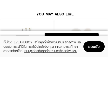
● จำนวนเยอะ คุ้มค่า ใช้ได้นาน
● สำหรับผมสั้น ผมยาว ผมบาง หรือผมหนา
YOU MAY ALSO LIKE
● ไม่รั้งเส้นผม ไม่เจ็บหนังศีรษะ
● สะอาด ปลอดภัย ไม่ระคายเคือง
ADD TO BAG
เว็บไซต์ EVEANDBOY เราใช้คุกกี้เพื่อพัฒนาประสิทธิภาพ และ
ยอมรับ
ประสบการณ์ที่ดีในการใช้เว็บไซต์ของคุณ คุณสามารถศึกษา
รายละเอียดได้ที่
เรียนรู้เกี่ยวกับคุกกี้ของเบราว์เซอร์เพิ่มเติม
Home
Home
Promotions
Promotions
Shopping Bag
Shopping Bag
Account
Account
VIVID&VOGUE
ASHLEY
Curling Iron Auto VAV022B AI 3in1
AA174-01 Ashley Hair Cutter
(14%)
฿1,999
฿59
฿69
size 1 PCS
2 Variations