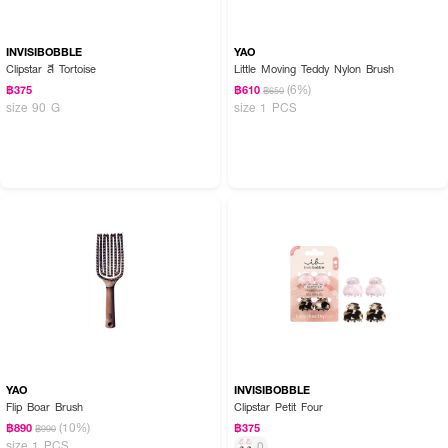
INVISIBOBBLE
YAO
Clipstar สี Tortoise
Little Moving Teddy Nylon Brush
(6%)
฿375
฿610
฿650
size 90 G
size 1 PCS
YAO
INVISIBOBBLE
Flip Boar Brush
Clipstar Petit Four
(10%)
฿890
฿375
฿990
size 1 PCS
0