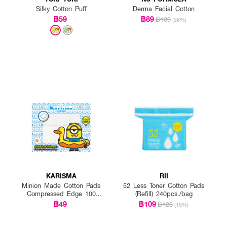
Silky Cotton Puff
Derma Facial Cotton
฿59
฿89
฿139
(36%)
KARISMA
RII
Minion Made Cotton Pads
52 Less Toner Cotton Pads
Compressed Edge 100
(Refill) 240pcs./bag
Pads
฿49
฿109
฿128
(15%)