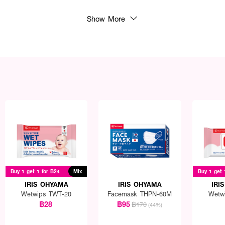
Show More
Buy 1 get 1 for ฿24
Mix
Buy 1 get 
IRIS OHYAMA
IRIS OHYAMA
IRI
Wetwips TWT-20
Facemask THPN-60M
Wetw
฿28
฿95
฿170
(44%)