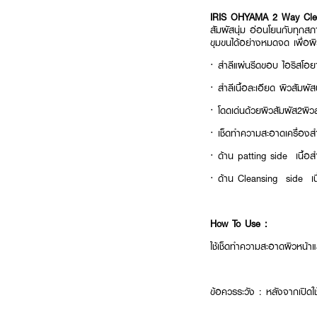
IRIS OHYAMA 2 Way Cle
สัมผัสนุ่ม อ่อนโยนกับทุกส
ขุมขนได้อย่างหมดจด เพื่อผ
· สำลีแผ่นรีดขอบ ไอริสโอยา
· สำลีเนื้อละเอียด ผิวสัมผ
· โดดเด่นด้วยผิวสัมผัส2ผิว
· เช็ดทำความสะอาดเครื่อง
· ด้าน patting side เนื้อสำล
· ด้าน Cleansing side เน
How To Use :
ใช้เช็ดทำความสะอาดผิวหน้า
ข้อควรระวัง : หลังจากเปิดใช