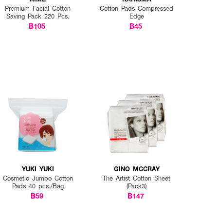
Premium Facial Cotton
Cotton Pads Compressed
Saving Pack 220 Pcs.
Edge
฿105
฿45
YUKI YUKI
GINO MCCRAY
Cosmetic Jumbo Cotton
The Artist Cotton Sheet
Pads 40 pcs./Bag
(Pack3)
฿59
฿147