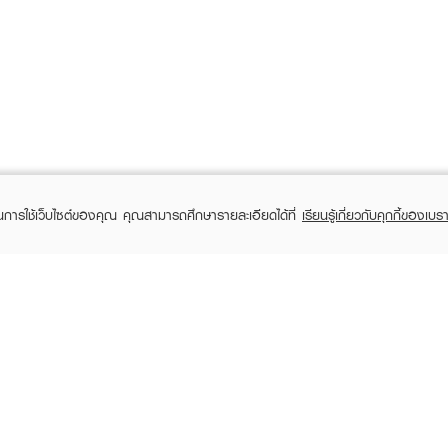
ในการใช้เว็บไซต์ของคุณ คุณสามารถศึกษารายละเอียดได้ที่
เรียนรู้เกี่ยวกับคุกกี้ของเบรา
TOMER CARE
EVEANDBOY MEMBER
 Shopping
Member registration
 store
t us