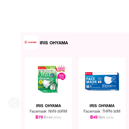
IRIS OHYAMA
IRIS OHYAMA
IRIS OHYAMA
Facemask NVN-30RM
Facemask THPN-30M
฿79
฿49
฿140
฿85
(44%)
(42%)