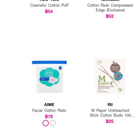
Cosmetic Cotton Puff
Cotton Pads Compressed
Edge (Exclusive)
฿54
฿52
AIME
RII
Facial Cotton Pads
M Paper Unbleached
Stick Cotton Buds 100
฿78
pcs.Box
฿25