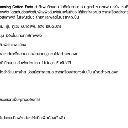
ansing Cotton Pads
สำลีแผ่นรีดขอบ ไอริสโอยามะ รุ่น ทูเวย์ ขนาดแผ่น 5X6 เซนติ
ภาพผิว โดดเด่นด้วยผิวสัมผัส2ผิวสัมผัสในแผ่นเดียว ใช้เช็ดทำความสะอาดเครื่องสำอ
ิวสุขภาพดี ในแผ่นเดียว นำเข้าและผลิตในประเทศญี่ปุ่น
มะ รุ่น ทูเวย์ ขนาดแผ่น 5X6 เซนติเมตร
ัสนุ่ม อ่อนโยนกับทุกสภาพผิว
สัมผัสในแผ่นเดียว
สำอางค์และสิ่งสกปรกออกจากรูขุมขนได้อย่างหมดจด
ีเนียนนุ่ม สัมผัสอ่อนโยน ไม่เปนขุย ซึมซับได้ดี
ื้อสำลีแบบตาข่าย ช่วยเช็ดทำความสะอาดเครื่องสำอางค์บนใบหน้าอย่างหมดจด
และบริเวณอื่นๆตามต้องการ
้แล้วควรปิดฝากล่องให้สนิทเพื่อป้องกันฝุ่น