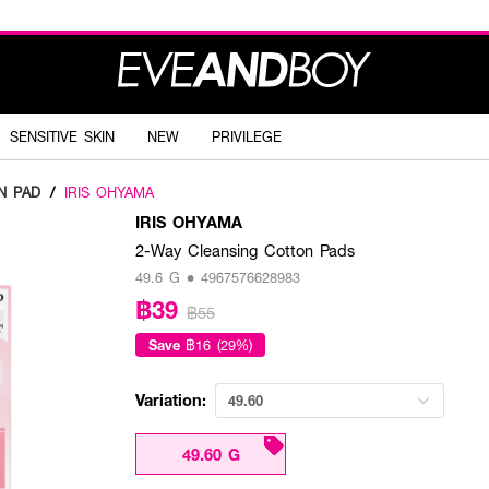
SENSITIVE SKIN
NEW
PRIVILEGE
N PAD
/
IRIS OHYAMA
IRIS OHYAMA
2-Way Cleansing Cotton Pads
49.6 G • 4967576628983
฿39
฿55
Save
฿16 (29%)
Variation:
49.60
49.60 G