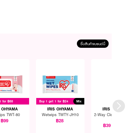
ซื้อสินค้าแบรนด์นี้
1 for ฿88
Buy 1 get 1 for ฿24
Mix
S OHYAMA
IRIS OHYAMA
IRIS OHYAMA
ips TWT-80
Wetwips TWTY-JH10
2-Way Cleansing Cott
Pads
฿99
฿28
฿39
฿55
(29%)