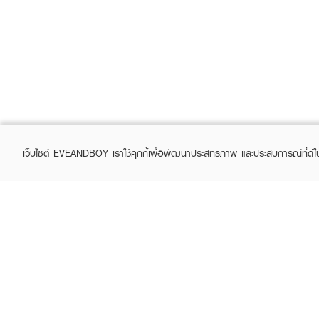
เว็บไซต์ EVEANDBOY เราใช้คุกกี้เพื่อพัฒนาประสิทธิภาพ และประสบการณ์ที่ดี
ABOUT EVEANDBOY
CUS
Brand story
Online
Privacy Policy
Find a
Terms and Conditions
Contac
Sell on EVEANDBOY