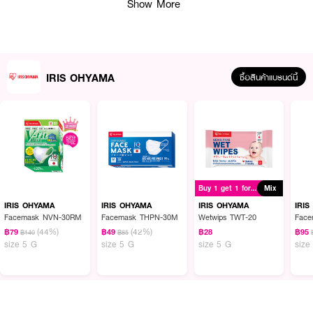
Show More
· Multi Purpose สามารถใช้แทนแผ่นมาสก์หน้าได้
· Save Toner ใช้โทนเนอร์ เพียงหยดเดียวสามารถแบ่งสำลีเช็ดได้ทั่วทั้งใบหน้า
· 100% Cotton ผลิตจากผ้าฝ้าย 100% สะอาดปลอดภัย เหมาะกับทุกสภาพผิว
· ขนาดแผ่น 5X6 เซนติเมตร
IRIS OHYAMA
ซื้อสินค้าแบรนด์นี้
How To Use :
ใช้เช็ดทำความสะอาดผิวหน้าและบริเวณอื่นๆตามต้องการ
ข้อควรระวัง : หลังจากเปิดใช้แล้วควรปิดฝากล่องให้สนิทเพื่อป้องกันฝุ่น
Buy 1 get 1 for ฿24
Mix
IRIS OHYAMA
IRIS OHYAMA
IRIS OHYAMA
IRI
Facemask NVN-30RM
Facemask THPN-30M
Wetwips TWT-20
Fac
(44%)
(42%)
฿79
฿49
฿28
฿95
฿140
฿85
size 5 G
size 5 G
size 5 G
size