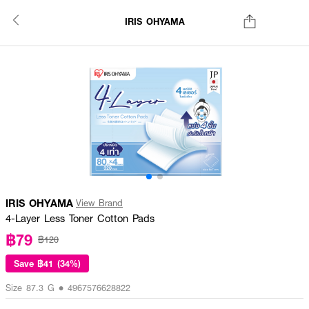
IRIS OHYAMA
IRIS OHYAMA
View Brand
4-Layer Less Toner Cotton Pads
฿79
฿120
Save
฿41 (34%)
Size 87.3 G • 4967576628822