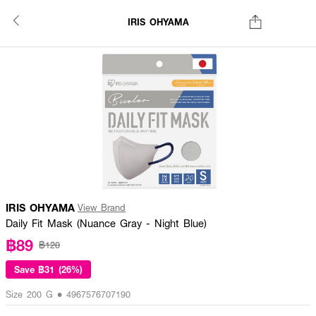
IRIS OHYAMA
IRIS OHYAMA
View Brand
Daily Fit Mask (Nuance Gray - Night Blue)
฿89
฿120
Save
฿31 (26%)
Size 200 G • 4967576707190