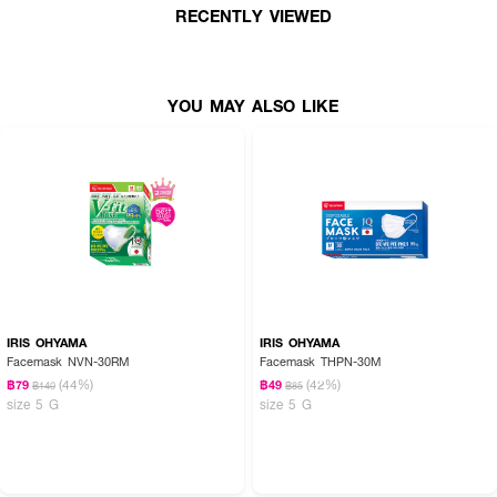
RECENTLY VIEWED
YOU MAY ALSO LIKE
IRIS OHYAMA
IRIS OHYAMA
Facemask NVN-30RM
Facemask THPN-30M
(44%)
(42%)
฿79
฿49
฿140
฿85
size 5 G
size 5 G