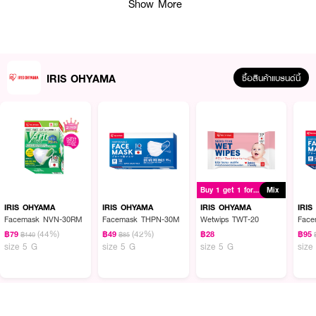
Show More
· FDA Registration No. : 65-2-3-2-0005374
How To Use :
IRIS OHYAMA
ซื้อสินค้าแบรนด์นี้
1.คลี่หูหน้ากากอนามัย 2.สวมใส่ตรงระหว่างจมูกและปาก
ข้อควรระวัง เป็นหน้ากากอนามัยสำหรับใช้แล้วทิ้งเท่านั้น ไม่ควรซักล้างเพื่อใช้ซ้ำ,
ผลิตภัณฑ์นี้ไม่สามารถใช้ได้กับสภาพแวดล้อมที่เป็นพิษ, วัสดุสำหรับบรรจุภัณฑ์อาจ
ทำให้หน้ากากมีกลิ่น แต่ไม่ก่อให้เกิดสารพิษ
Buy 1 get 1 for ฿24
Mix
IRIS OHYAMA
IRIS OHYAMA
IRIS OHYAMA
IRI
Facemask NVN-30RM
Facemask THPN-30M
Wetwips TWT-20
Fac
(44%)
(42%)
฿79
฿49
฿28
฿95
฿140
฿85
size 5 G
size 5 G
size 5 G
size