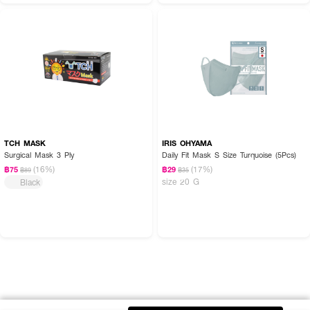
TCH MASK
IRIS OHYAMA
Surgical Mask 3 Ply
Daily Fit Mask S Size Turquoise (5Pcs)
(16%)
(17%)
฿75
฿29
฿89
฿35
size 20 G
Black