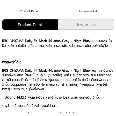
Product Detail
Recommended
Product Detail
How to Use
IRIS OHYAMA Daily Fit Mask (Nuance Gray - Night Blue)
แมส Mask ไอ
ริส หน้ากากไอริส ไอริสโอยามะ หน้ากากอนามัย หน้ากากอนามัยแบบใช้แล้วทิ้ง
ผลลัพธ์ที่ได้ :
IRIS OHYAMA Daily Fit Mask (Nuance Gray - Night Blue)
หน้ากากอนามัย
รุ่นเดลี่ฟิต สีเทาน้ำเงิน ไนท์บลู S (ขนาดเล็ก) 20ชิ้น รูปทรงวีฟิต รูปแบบหน้ากาก
อนามัยแบบ 3D ป้องกัน PM2.5 ฝุ่นละอองเกสรดอกไม้และไวรัส ด้วยแผ่นกรอง
3 ชั้น วัตถุดิบหลัก ไส้กรอง (โพลิโพรพิลีน) สายคล้องหู (โพลิยูริธีน, โพลิเอส
เตอร์) บริเวณจมูก (โพลิโพพิลีน
· ป้องกัน PM2.5 ฝุ่นละอองเกสรดอกไม้และไวรัส ด้วยแผ่นกรอง 3 ชั้น
· รูปแบบจีบแนบสนิทกับหน้า สวมใส่สบาย
· สายคล้องหูแบบนุ่มพิเศษ ลดอาการบาดเจ็บเมื่อใส่เป็นเวลานาน