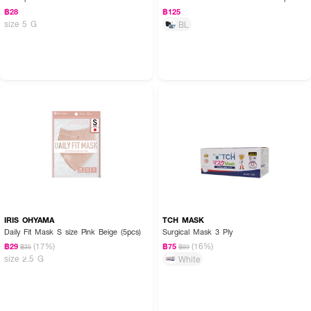
฿28
฿125
size 5 G
BL
IRIS OHYAMA
TCH MASK
Daily Fit Mask S size Pink Beige (5pcs)
Surgical Mask 3 Ply
(17%)
(16%)
฿29
฿75
฿35
฿89
size 2.5 G
White