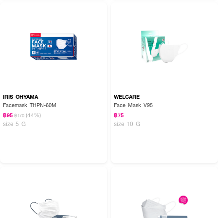
IRIS OHYAMA
WELCARE
Facemask THPN-60M
Face Mask V95
(44%)
฿95
฿75
฿170
size 5 G
size 10 G