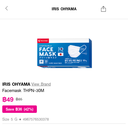
IRIS OHYAMA
IRIS OHYAMA
View Brand
Facemask THPN-30M
฿49
฿85
Save
฿36 (42%)
Size 5 G • 4967576530378