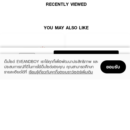
RECENTLY VIEWED
YOU MAY ALSO LIKE
ADD TO BAG
เว็บไซต์ EVEANDBOY เราใช้คุกกี้เพื่อพัฒนาประสิทธิภาพ และ
ยอมรับ
ประสบการณ์ที่ดีในการใช้เว็บไซต์ของคุณ คุณสามารถศึกษา
รายละเอียดได้ที่
เรียนรู้เกี่ยวกับคุกกี้ของเบราว์เซอร์เพิ่มเติม
Home
Home
Promotions
Promotions
Shopping Bag
Shopping Bag
Account
Account
IRIS OHYAMA
IRIS OHYAMA
Facemask NVN-30RM
Facemask THPN-60M
(44%)
(44%)
฿79
฿95
฿140
฿170
size 5 G
size 5 G