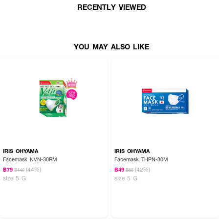
RECENTLY VIEWED
YOU MAY ALSO LIKE
IRIS OHYAMA
IRIS OHYAMA
Facemask NVN-30RM
Facemask THPN-30M
(44%)
(42%)
฿79
฿49
฿140
฿85
size 5 G
size 5 G