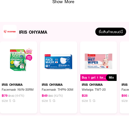
Show More
IRIS OHYAMA
ซื้อสินค้าแบรนด์นี้
ผลลัพธ์ที่ได้ :
Buy 1 get 1 for ฿24
Mix
หน้ากากอนามัย
IRIS OHYAMA FACEMASK THPN-60M ไซส์ M
ด้วย
ประสิทธิภาพแผ่นกรองหนา 3 ช่วยป้องกันเชื้อโรค ไวรัสและฝุ่นละออง PM 2.5 ได้
IRIS OHYAMA
IRIS OHYAMA
IRIS OHYAMA
IRI
ถึง 99% การออกแบบหน้ากาก V-cut หรือมุมเว้าด้านข้างแก้มช่วยกระชับใบหน้า
Facemask NVN-30RM
Facemask THPN-30M
Wetwips TWT-20
Fac
ป้องกันฝุ่นละอองเล็ดลอดเข้าสู่ด้านใน มาพร้อมกับสายรัดนุ่มสบายหูและทรงขอบ
(44%)
(42%)
฿79
฿49
฿28
฿95
฿140
฿85
โค้งมนอ่อนโยนต่อใบหน้า
size 5 G
size 5 G
size 5 G
size
· โดยมีแผ่นกรอง 3 ชั้น
· ขอบข้างแบบ V-Cut ช่วยให้แนบสนิทกับใบหน้า
· สายคล้องหูแบบนุ่มพิเศษ ลดอาการบาดเจ็บเมื่อใส่เป็นเวลานาน