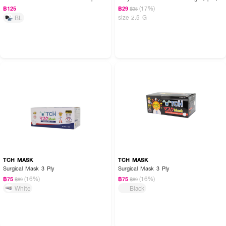
(17%)
฿125
฿29
฿35
size 2.5 G
BL
TCH MASK
TCH MASK
Surgical Mask 3 Ply
Surgical Mask 3 Ply
(16%)
(16%)
฿75
฿75
฿89
฿89
White
Black