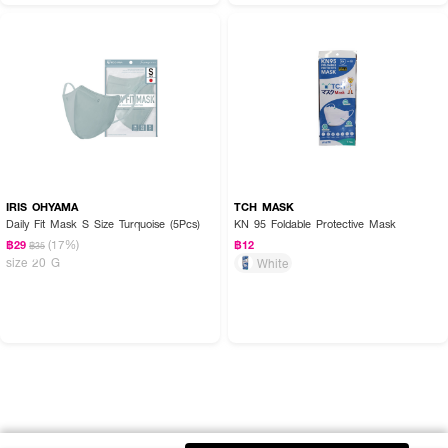
IRIS OHYAMA
TCH MASK
Daily Fit Mask S Size Turquoise (5Pcs)
KN 95 Foldable Protective Mask
(17%)
฿29
฿12
฿35
size 20 G
White