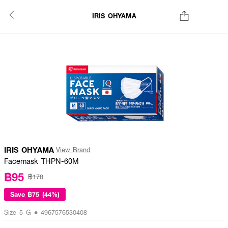
IRIS OHYAMA
IRIS OHYAMA
View Brand
Facemask THPN-60M
฿95
฿170
Save
฿75 (44%)
Size 5 G • 4967576530408