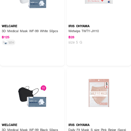
WELCARE
IRIS OHYAMA
3D Medical Mask WF-99 White 50pcs
Wetwips TWTY-JH10
฿125
฿28
size 5 G
WH
WELCARE
IRIS OHYAMA
3D Medical Mask WF-99 Black 50pcs
Daily Fit Mask S size Pink Beige (5pcs)