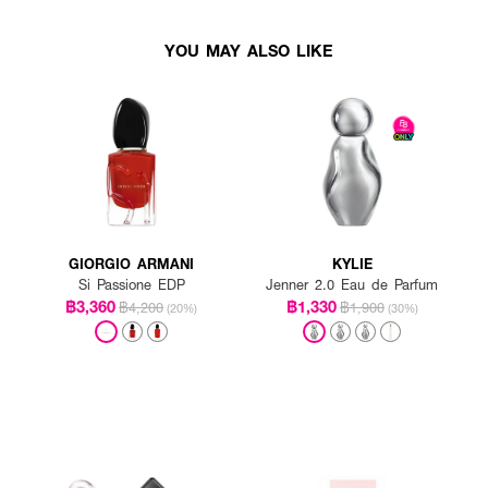
YOU MAY ALSO LIKE
GIORGIO ARMANI
KYLIE
Si Passione EDP
Jenner 2.0 Eau de Parfum
฿3,360
฿1,330
฿4,200
฿1,900
(20%)
(30%)