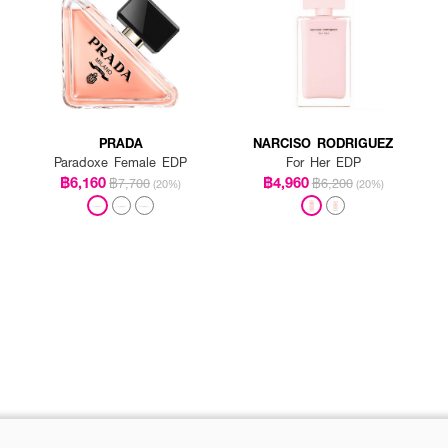
PRADA
NARCISO RODRIGUEZ
Paradoxe Female EDP
For Her EDP
฿6,160
฿4,960
฿7,700
฿6,200
(20%)
(20%)