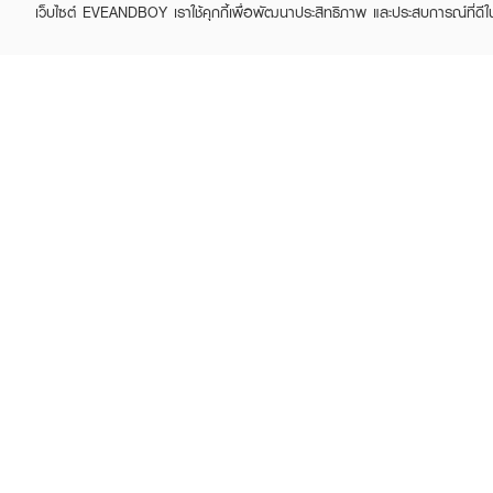
เว็บไซต์ EVEANDBOY เราใช้คุกกี้เพื่อพัฒนาประสิทธิภาพ และประสบการณ์ที่ดี
ABOUT EVEANDBOY
CUS
Brand story
Online
Privacy Policy
Find a
Terms and Conditions
Contac
Sell on EVEANDBOY
Whistleblowing