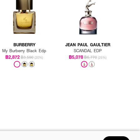
BURBERRY
JEAN PAUL GAULTIER
My Burberry Black Edp
SCANDAL EDP
฿2,872
฿5,078
฿3,590
฿6,770
(20%)
(25%)