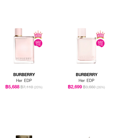
BURBERRY
BURBERRY
Her EDP
Her EDP
฿5,688
฿2,699
฿7,110
฿3,660
(20%)
(26%)