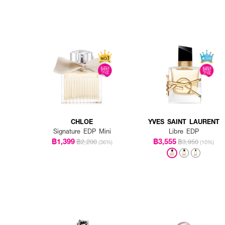
CHLOE
YVES SAINT LAURENT
Signature EDP Mini
Libre EDP
฿1,399
฿3,555
฿2,200
฿3,950
(36%)
(10%)