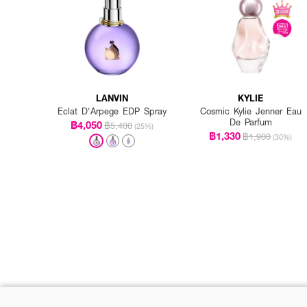
LANVIN
KYLIE
Eclat D'Arpege EDP Spray
Cosmic Kylie Jenner Eau
De Parfum
฿4,050
฿5,400
(25%)
฿1,330
฿1,900
(30%)