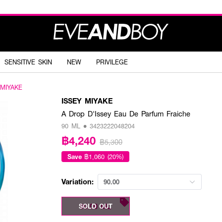
SENSITIVE SKIN
NEW
PRIVILEGE
 MIYAKE
ISSEY MIYAKE
A Drop D'Issey Eau De Parfum Fraiche
90 ML • 3423222048204
฿4,240
฿5,300
Save
฿1,060 (20%)
Variation:
90.00
90.00 ML
SOLD OUT