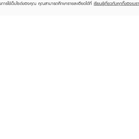
ในการใช้เว็บไซต์ของคุณ คุณสามารถศึกษารายละเอียดได้ที่
เรียนรู้เกี่ยวกับคุกกี้ของเบรา
TOMER CARE
EVEANDBOY MEMBER
 Shopping
Member registration
 store
t us