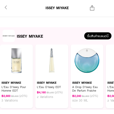
ISSEY MIYAKE
ISSEY MIYAKE
ซื้อสินค้าแบรนด์นี้
ISSEY MIYAKE
ISSEY MIYAKE
ISSEY MIYAKE
ISS
L'Eau D'Issey Pour
L'Eau D'Issey EDT
A Drop D'Issey Eau
L’Ea
Homme EDT
De Parfum Fraiche
Homm
(20%)
฿4,160
฿5,200
EDT
(20%)
(20%)
฿2,800
฿2,240
฿2,5
฿3,500
฿2,800
2 Variations
3 Variations
size 30 ML
2 Va