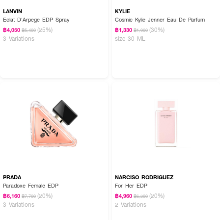
LANVIN
KYLIE
Eclat D'Arpege EDP Spray
Cosmic Kylie Jenner Eau De Parfum
(25%)
(30%)
฿4,050
฿1,330
฿5,400
฿1,900
3 Variations
size 30 ML
PRADA
NARCISO RODRIGUEZ
Paradoxe Female EDP
For Her EDP
(20%)
(20%)
฿6,160
฿4,960
฿7,700
฿6,200
3 Variations
2 Variations