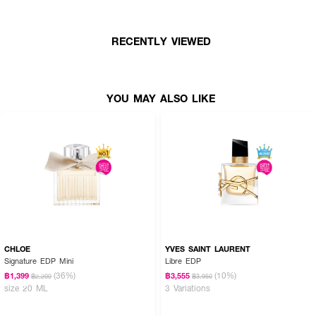
· Heart Notes: ช่อดอกไม้สีขาวบริสุทธิ์ ประกอบด้วย สารสกัดจากดอกมะลิ
(Jasmine Infusion) ที่ให้ความสดชื่นดั่งกลีบดอกไม้ และ ดอกส้ม (Orange
RECENTLY VIEWED
Blossom Absolute) ที่มอบความเนียนละเอียดดุจแพรไหม
· Base Notes: ความสะอาดที่ทรงพลังจาก มัสก์ (Musks) และความสว่างไสว
ของ ไม้ซีดาร์ (Cedarwood Essence) ที่ช่วยเสริมโครงสร้างกลิ่นให้ติดทนนานและ
เหนือกาลเวลา
YOU MAY ALSO LIKE
· FDA Registration No. : 10-2-6900005184
CHLOE
YVES SAINT LAURENT
Signature EDP Mini
Libre EDP
(36%)
(10%)
฿1,399
฿3,555
฿2,200
฿3,950
size 20 ML
3 Variations