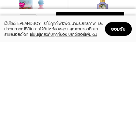
ADD TO BAG
เว็บไซต์ EVEANDBOY เราใช้คุกกี้เพื่อพัฒนาประสิทธิภาพ และ
ยอมรับ
ประสบการณ์ที่ดีในการใช้เว็บไซต์ของคุณ คุณสามารถศึกษา
รายละเอียดได้ที่
เรียนรู้เกี่ยวกับคุกกี้ของเบราว์เซอร์เพิ่มเติม
Home
Home
Promotions
Promotions
Shopping Bag
Shopping Bag
Account
Account
JANUA
GUCCI
Kiss Me More EDP
Flora Gorgeous Magnolia EDP
(15%)
฿279
฿6,324
฿7,440
size 30 ML
3 Variations