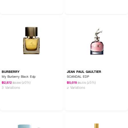
BURBERRY
JEAN PAUL GAULTIER
My Burberry Black Edp
SCANDAL EDP
(20%)
(25%)
฿2,872
฿5,078
฿3,590
฿6,770
3 Variations
2 Variations