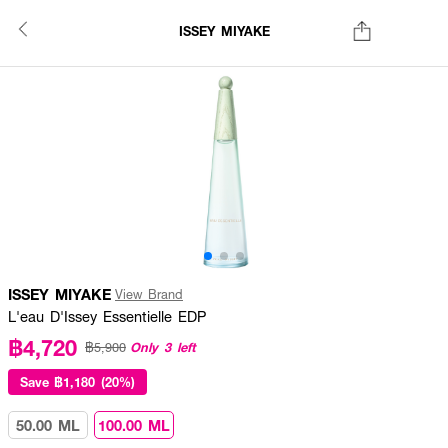
ISSEY MIYAKE
ISSEY MIYAKE
View Brand
L'eau D'Issey Essentielle EDP
฿4,720
Only 3 left
฿5,900
Save
฿1,180 (20%)
50.00 ML
100.00 ML