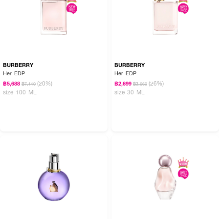
BURBERRY
BURBERRY
Her EDP
Her EDP
(20%)
(26%)
฿5,688
฿2,699
฿7,110
฿3,660
size 100 ML
size 30 ML