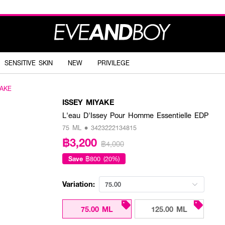
SENSITIVE SKIN
NEW
PRIVILEGE
YAKE
ISSEY MIYAKE
L'eau D'Issey Pour Homme Essentielle EDP
75 ML • 3423222134815
฿3,200
฿4,000
Save
฿800 (20%)
Variation:
75.00
75.00 ML
125.00 ML