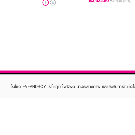
฿3,622.50
฿4,830
(25%)
เว็บไซต์ EVEANDBOY เราใช้คุกกี้เพื่อพัฒนาประสิทธิภาพ และประสบการณ์ที่ดี
ABOUT EVEANDBOY
CUS
Brand story
Online
Privacy Policy
Find a