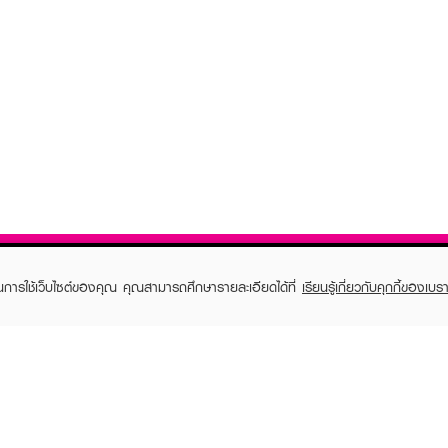
ในการใช้เว็บไซต์ของคุณ คุณสามารถศึกษารายละเอียดได้ที่
เรียนรู้เกี่ยวกับคุกกี้ของเบรา
TOMER CARE
EVEANDBOY MEMBER
 Shopping
Member registration
 store