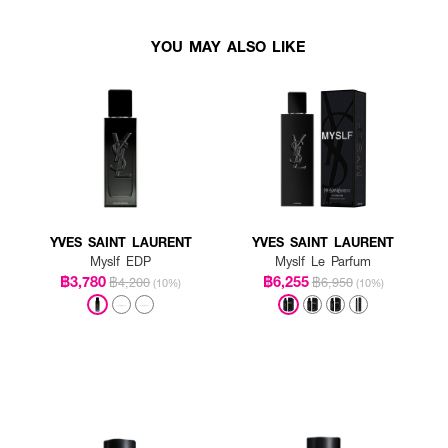
YOU MAY ALSO LIKE
YVES SAINT LAURENT
YVES SAINT LAURENT
Myslf EDP
Myslf Le Parfum
฿3,780
฿6,255
฿4,200
฿6,950
(10%)
(10%)