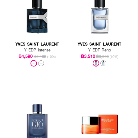
YVES SAINT LAURENT
YVES SAINT LAURENT
Y EDP Intense
Y EDT Reno
฿4,590
฿3,510
฿5,100
฿3,900
(10%)
(10%)