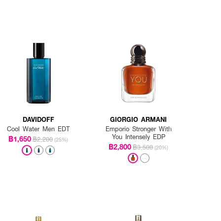
DAVIDOFF
GIORGIO ARMANI
Cool Water Men EDT
Emporio Stronger With
You Intensely EDP
฿1,650
฿2,200
(25%)
฿2,800
฿3,500
(20%)