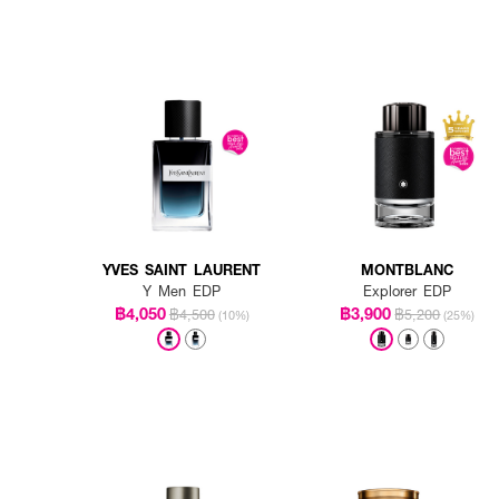
YVES SAINT LAURENT
MONTBLANC
Y Men EDP
Explorer EDP
฿4,050
฿3,900
฿4,500
฿5,200
(10%)
(25%)