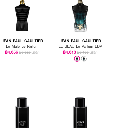
JEAN PAUL GAULTIER
JEAN PAUL GAULTIER
Le Male Le Parfum
LE BEAU Le Parfum EDP
฿4,656
฿4,613
฿5,820
฿6,150
(20%)
(25%)