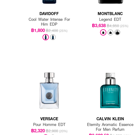
DAVIDOFF
MONTBLANC
Cool Water Intense For
Legend EDT
Him EDP
฿3,638
฿4,850
(25%)
฿1,800
฿2,400
(25%)
VERSACE
CALVIN KLEIN
Pour Homme EDT
Eternity Aromatic Essence
For Men Parfum
฿2,320
฿2,900
(20%)