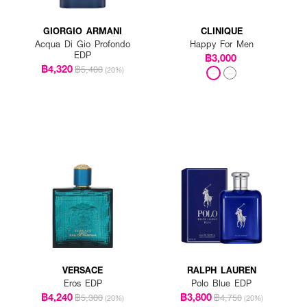
GIORGIO ARMANI
CLINIQUE
Acqua Di Gio Profondo
Happy For Men
EDP
฿3,000
฿4,320
฿5,400
(20%)
VERSACE
RALPH LAUREN
Eros EDP
Polo Blue EDP
฿4,240
฿3,800
฿5,300
฿4,750
(20%)
(20%)