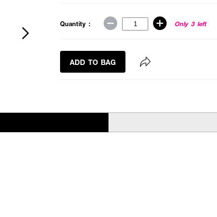
Quantity :
Only 3 left
ADD TO BAG