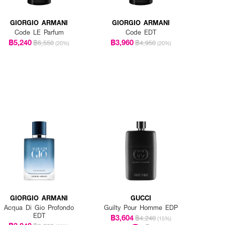
GIORGIO ARMANI
GIORGIO ARMANI
Code LE Parfum
Code EDT
฿5,240
฿3,960
฿6,550
฿4,950
(20%)
(20%)
GIORGIO ARMANI
GUCCI
Acqua Di Gio Profondo
Guilty Pour Homme EDP
EDT
฿3,604
฿4,240
(15%)