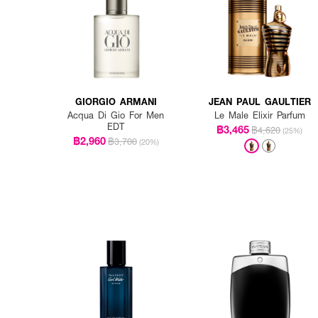
GIORGIO ARMANI
JEAN PAUL GAULTIER
Acqua Di Gio For Men
Le Male Elixir Parfum
EDT
฿3,465
฿4,620
(25%)
฿2,960
฿3,700
(20%)