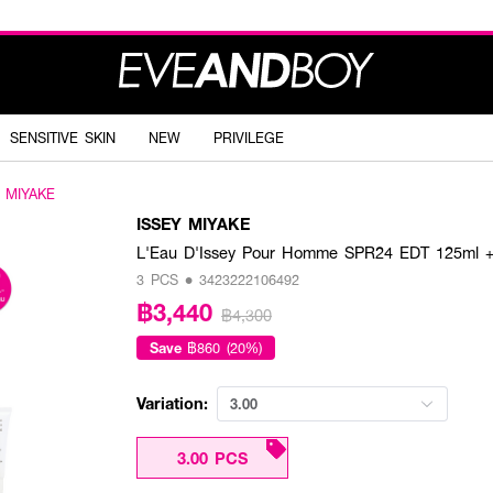
SENSITIVE SKIN
NEW
PRIVILEGE
 MIYAKE
ISSEY MIYAKE
L'Eau D'Issey Pour Homme SPR24 EDT 125ml + 
3 PCS • 3423222106492
฿3,440
฿4,300
Save
฿860 (20%)
Variation:
3.00
3.00 PCS