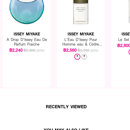
ISSEY MIYAKE
ISSEY MIYAKE
ISS
A Drop D'Issey Eau De
L’Eau D’Issey Pour
Le Sel
Parfum Fraiche
Homme eau & Cèdre
฿2,80
EDT
฿2,240
฿2,560
฿2,800
฿3,200
(20%)
(20%)
RECENTLY VIEWED
YOU MAY ALSO LIKE