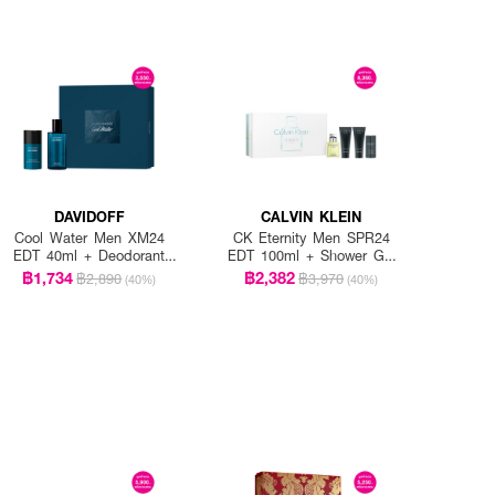
DAVIDOFF
CALVIN KLEIN
Cool Water Men XM24
CK Eternity Men SPR24
EDT 40ml + Deodorant
EDT 100ml + Shower Gel
Stick 75ml
100ml + After Shave Blam
฿1,734
฿2,382
฿2,890
฿3,970
(40%)
(40%)
100ml + Deodorant Stick
75ml