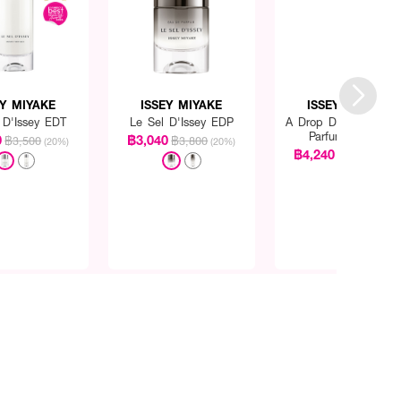
EY MIYAKE
ISSEY MIYAKE
ISSEY MIYAKE
 D'Issey EDT
Le Sel D'Issey EDP
A Drop D'Issey Eau 
Parfum Fraiche
0
฿3,040
฿3,500
฿3,800
(20%)
(20%)
฿4,240
฿5,300
(20%