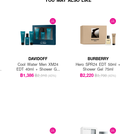
DAVIDOFF
BURBERRY
Cool Water Men XM24
Hero SPR24 EDT 50ml +
T
EDT 40ml + Shower Gel
Shower Gel 75ml
50ml + After Shave Blam
฿1,386
฿2,220
฿2,310
฿3,700
(40%)
(40%)
50ml