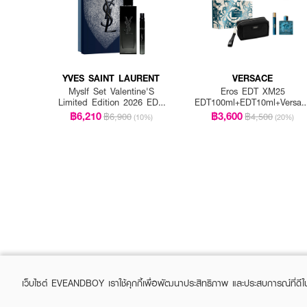
YVES SAINT LAURENT
VERSACE
Myslf Set Valentine'S
Eros EDT XM25
Limited Edition 2026 EDP
EDT100ml+EDT10ml+Versac
100ML + EDP 10ML
Black Pouch
฿6,210
฿3,600
฿6,900
฿4,500
(10%)
(20%)
เว็บไซต์ EVEANDBOY เราใช้คุกกี้เพื่อพัฒนาประสิทธิภาพ และประสบการณ์ที่ดี