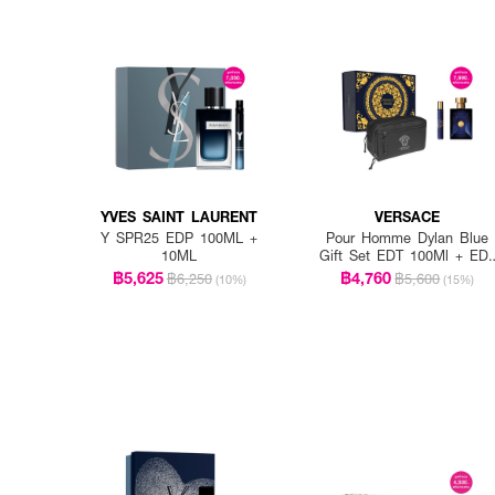
YVES SAINT LAURENT
VERSACE
Y SPR25 EDP 100ML +
Pour Homme Dylan Blue
10ML
Gift Set EDT 100Ml + ED
10Ml + Trousse Male
฿5,625
฿4,760
฿6,250
฿5,600
(10%)
(15%)