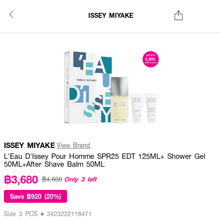
ISSEY MIYAKE
ISSEY MIYAKE
View Brand
L'Eau D'Issey Pour Homme SPR25 EDT 125ML+ Shower Gel
50ML+After Shave Balm 50ML
฿3,680
Only 3 left
฿4,600
Save
฿920 (20%)
Size 3 PCS • 3423222118471