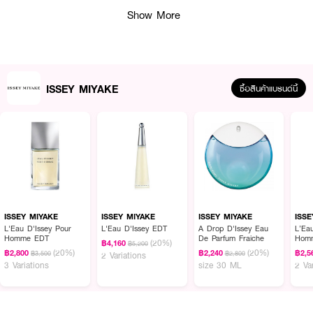
✅ Eau de Toilette ขนาด 125ml
Show More
✅ Shower Gel 50ml ทำความสะอาดพร้อมความหอม
✅ After Shave Balm 50ml ช่วยปลอบประโลมผิวหลังการโกนหนวด
✅ กล่องของขวัญผลิตจากกระดาษ FSC™ 100% ปราศจากพลาสติก ดีไซน์สวย
ISSEY MIYAKE
เหมาะมอบเป็นของขวัญ
ซื้อสินค้าแบรนด์นี้
✅ ส่วนผสมจากธรรมชาติและกลิ่นหอมที่โดดเด่น
แนวกลิ่น:
Top Notes: Yuzu, น้ำ, ส้ม
Middle Notes: เครื่องเทศ, สมุนไพร
ISSEY MIYAKE
ISSEY MIYAKE
ISSEY MIYAKE
ISS
Base Notes: ไม้จันทน์, ไม้หอม
L'Eau D'Issey Pour
L'Eau D'Issey EDT
A Drop D'Issey Eau
L’Ea
Homme EDT
De Parfum Fraiche
Homm
(20%)
฿4,160
เลขที่จดแจ้ง: 10-2-6500016971
฿5,200
EDT
(20%)
(20%)
฿2,800
฿2,240
฿2,5
฿3,500
฿2,800
2 Variations
3 Variations
size 30 ML
2 Va
เหมาะสำหรับ:
● ผู้ชายที่ชื่นชอบกลิ่นสดชื่น เรียบหรู