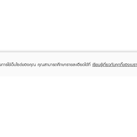
ในการใช้เว็บไซต์ของคุณ คุณสามารถศึกษารายละเอียดได้ที่
เรียนรู้เกี่ยวกับคุกกี้ของเบรา
TOMER CARE
EVEANDBOY MEMBER
 Shopping
Member registration
 store
t us