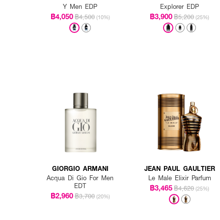
Y Men EDP
Explorer EDP
฿4,050
฿3,900
฿4,500
฿5,200
(10%)
(25%)
GIORGIO ARMANI
JEAN PAUL GAULTIER
Acqua Di Gio For Men
Le Male Elixir Parfum
EDT
฿3,465
฿4,620
(25%)
฿2,960
฿3,700
(20%)