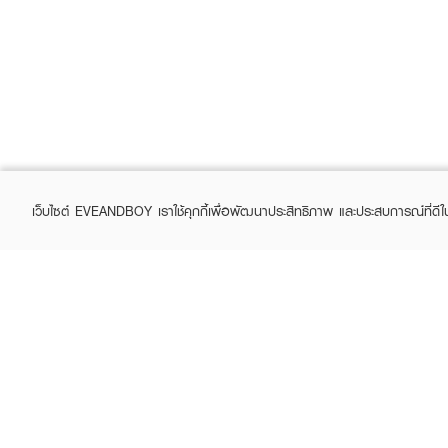
เว็บไซต์ EVEANDBOY เราใช้คุกกี้เพื่อพัฒนาประสิทธิภาพ และประสบการณ์ที่ดี
ABOUT EVEANDBOY
CUS
Brand story
Online
Privacy Policy
Find a
Terms and Conditions
Contac
Sell on EVEANDBOY