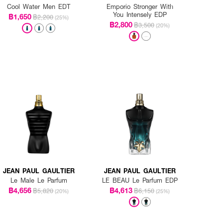
Cool Water Men EDT
Emporio Stronger With
You Intensely EDP
฿1,650
฿2,200
(25%)
฿2,800
฿3,500
(20%)
JEAN PAUL GAULTIER
JEAN PAUL GAULTIER
Le Male Le Parfum
LE BEAU Le Parfum EDP
฿4,656
฿4,613
฿5,820
฿6,150
(20%)
(25%)