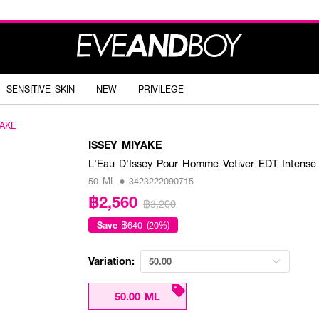
SENSITIVE SKIN
NEW
PRIVILEGE
YAKE
ISSEY MIYAKE
L'Eau D'Issey Pour Homme Vetiver EDT Intense
50 ML • 3423222090715
฿2,560
฿3,200
Save
฿640 (20%)
Variation:
50.00
50.00 ML