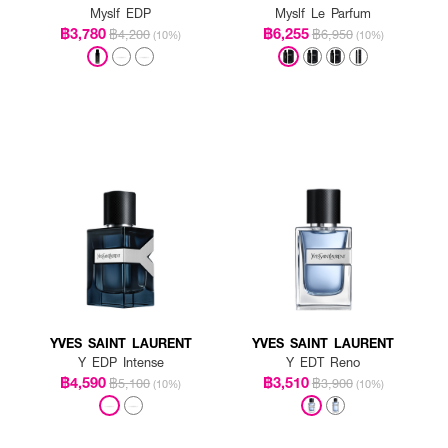
Myslf EDP
Myslf Le Parfum
฿3,780
฿6,255
฿4,200
฿6,950
(10%)
(10%)
YVES SAINT LAURENT
YVES SAINT LAURENT
Y EDP Intense
Y EDT Reno
฿4,590
฿3,510
฿5,100
฿3,900
(10%)
(10%)