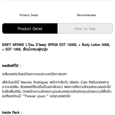
Product Detail
Recommended
Product Detail
How to Use
ISSEY MIYAKE L'Eau D'Issey SPR26 EDT 100ML + Body Lotion 50ML
+ EDT 10ML เซ็ตน้ำหอมผู้หญิง
ผลลัพธ์ที่ได้ :
เฉลิมฉลองวันแม่ด้วยความงดงามเหนือกาลเวลา
เพื่อวันแม่ปีนี้ Narciso Rodriguez ผนึกกำลังกับ Martin Cole ศิลปินคอลลาจ
จากเบอร์ลิน รังสรรค์ดีไซน์อันเป็นเอกลักษณ์ เผยการตีความใหม่ของมวลดอกไม้
ในสไตล์โมเดิร์น ปิดผนึกความรักและทะนุถนอมครอบครัวของคุณด้วยความใส่ใจอัน
ละเอียดอ่อนนี้ ""Forever yours."" แด่คุณตลอดไป
Inside Pack :