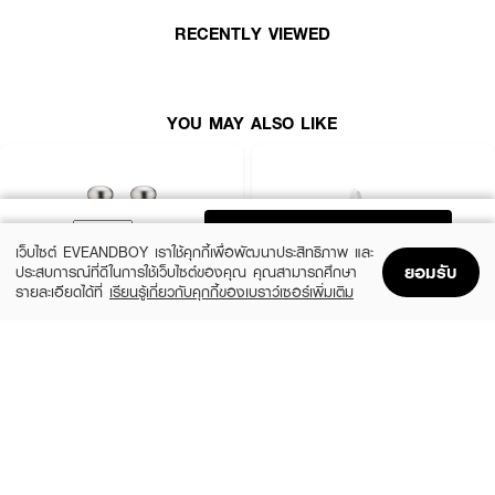
RECENTLY VIEWED
YOU MAY ALSO LIKE
ADD TO BAG
เว็บไซต์ EVEANDBOY เราใช้คุกกี้เพื่อพัฒนาประสิทธิภาพ และ
ยอมรับ
ประสบการณ์ที่ดีในการใช้เว็บไซต์ของคุณ คุณสามารถศึกษา
รายละเอียดได้ที่
เรียนรู้เกี่ยวกับคุกกี้ของเบราว์เซอร์เพิ่มเติม
Home
Home
Promotions
Promotions
Shopping Bag
Shopping Bag
Account
Account
ESTEE LAUDER
YVES SAINT LAURENT
Pleasures 30Ml Get 30Ml
Mini Libre and Rouge Pur Couture
Holiday Set XM24
฿2,800
(10%)
฿1,800
฿2,000
size 60 ML
size 2 PCS