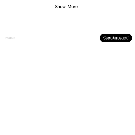
Show More
- L'eau D'Issey EDT 100 Ml
- Body Lotion 50 Ml
- L'eau D'Issey EDT 10 Ml
ซื้อสินค้าแบรนด์นี้
How To Use :
ฉีดน้ำหอมโดยตรงที่คอหรือข้อมือ (จุดชีพจร) ปล่อยให้ผลิตภัณฑ์แห้งบนผิวโดยไม่
ต้องถู แนะนำให้ฉีดพรมตามจุดชีพจร อาทิ หลังหู ข้อพับแขนและขาเพื่อที่จะทำให้
น้ำหอมเผยกลิ่นออกมาได้ดียิ่งขึ้น