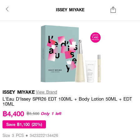
ISSEY MIYAKE
ISSEY MIYAKE
View Brand
L'Eau D'Issey SPR26 EDT 100ML + Body Lotion 50ML + EDT
10ML
฿4,400
Only 1 left
฿5,500
Save
฿1,100 (20%)
Size 3 PCS • 3423222134426