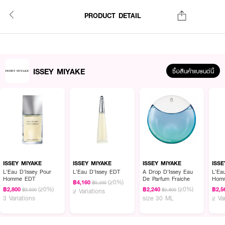
PRODUCT DETAIL
ISSEY MIYAKE
ซื้อสินค้าแบรนด์นี้
ISSEY MIYAKE
ISSEY MIYAKE
ISSEY MIYAKE
ISS
L'Eau D'Issey Pour
L'Eau D'Issey EDT
A Drop D'Issey Eau
L’Ea
Homme EDT
De Parfum Fraiche
Homm
(20%)
฿4,160
฿5,200
EDT
(20%)
(20%)
฿2,800
฿2,240
฿2,5
฿3,500
฿2,800
2 Variations
3 Variations
size 30 ML
2 Va