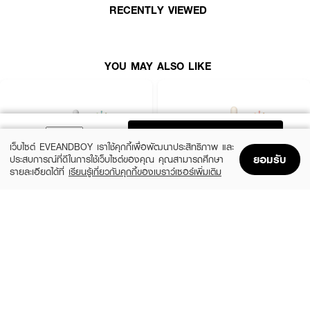
RECENTLY VIEWED
YOU MAY ALSO LIKE
ADD TO BAG
เว็บไซต์ EVEANDBOY เราใช้คุกกี้เพื่อพัฒนาประสิทธิภาพ และ
ยอมรับ
ประสบการณ์ที่ดีในการใช้เว็บไซต์ของคุณ คุณสามารถศึกษา
รายละเอียดได้ที่
เรียนรู้เกี่ยวกับคุกกี้ของเบราว์เซอร์เพิ่มเติม
Home
Home
Promotions
Promotions
Shopping Bag
Shopping Bag
Account
Account
SKIN1004
ESTEE LAUDER
Madagascar Centella Ampoule
Advanced Night Repair Synchronized
Multi-Recovery Complex
(42%)
฿459
฿790
(10%)
฿4,590
฿5,100
2 Variations
size 50 ML