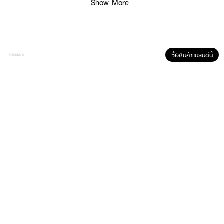
Show More
ซื้อสินค้าแบรนด์นี้
ผลลัพธ์ที่ได้ :
IT'S SKIN Dr. Savers Serum
เซรั่มฮีโร่เพื่อการดูแลผิวหลากหลายปัญหา ด้วย
เทคโนโลยี SKIN GRIP Formula ที่ช่วยกักเก็บความชุ่มชื้นไว้ในผิว พร้อมส่งตรงสู่
ชั้นลึก เพื่อเผยผิวที่แลดูมีชีวิตชีวา
· เนื้อเซรั่มบางเบา ซึมซาบเร็ว
· ดูแลปัญหาผิวหลากหลาย
· เหมาะสำหรับทุกสภาพผิว
· FDA Registration No. : 10-2-6800026580