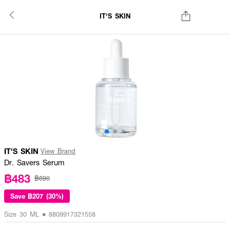
IT'S SKIN
IT'S SKIN
View Brand
Dr. Savers Serum
฿483
฿690
Save
฿207 (30%)
Size 30 ML • 8809917321558