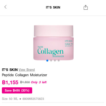
IT'S SKIN
IT'S SKIN
View Brand
Peptide Collagen Moisturizer
฿1,155
Only 3 left
฿1,650
Save
฿495 (30%)
Size 50 ML • 8809663575823