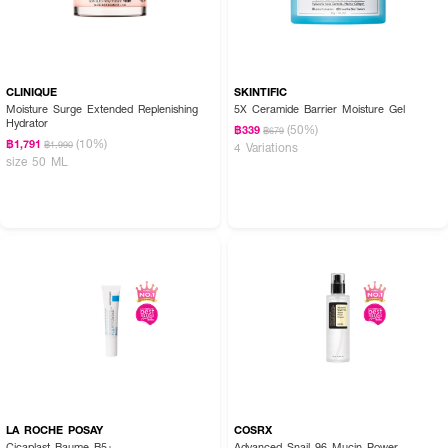
CLINIQUE
SKINTIFIC
Moisture Surge Extended Replenishing
5X Ceramide Barrier Moisture Gel
Hydrator
(50%)
฿339
฿679
(10%)
฿1,791
฿1,990
4 Variations
size 50 ML
LA ROCHE POSAY
COSRX
Cicaplast Baume B5+
Advanced Snail 96 Mucin Power