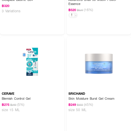
Essence
฿320
(16%)
฿520
฿620
3 Variations
-
CERAVE
SRICHAND
Blemish Control Gel
Skin Moisture Burst Gel Cream
(5%)
(45%)
฿275
฿249
฿290
฿455
size 15 ML
size 50 ML