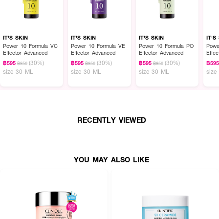
IT'S SKIN
IT'S SKIN
IT'S SKIN
IT'S
Power 10 Formula VC
Power 10 Formula VE
Power 10 Formula PO
Powe
Effector Advanced
Effector Advanced
Effector Advanced
Effe
(30%)
(30%)
(30%)
฿595
฿595
฿595
฿59
฿850
฿850
฿850
size 30 ML
size 30 ML
size 30 ML
size
RECENTLY VIEWED
YOU MAY ALSO LIKE