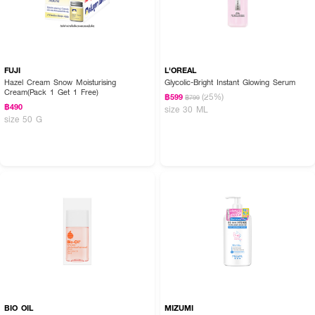
FUJI
L'OREAL
Hazel Cream Snow Moisturising
Glycolic-Bright Instant Glowing Serum
Cream(Pack 1 Get 1 Free)
(25%)
฿599
฿799
฿490
size 30 ML
size 50 G
BIO OIL
MIZUMI