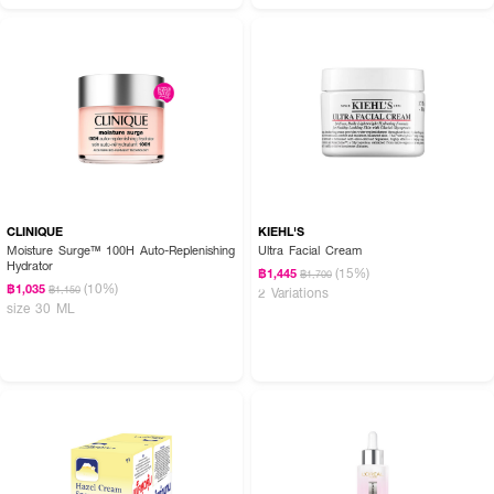
CLINIQUE
KIEHL'S
Moisture Surge™ 100H Auto-Replenishing
Ultra Facial Cream
Hydrator
(15%)
฿1,445
฿1,700
(10%)
฿1,035
฿1,150
2 Variations
size 30 ML