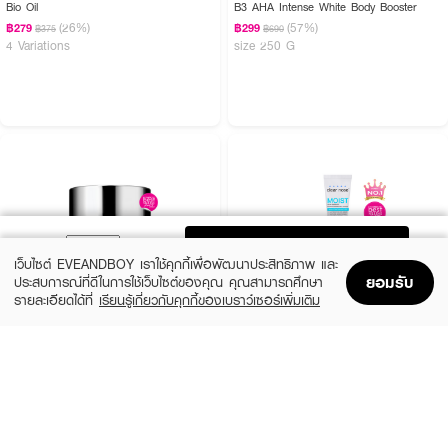
Bio Oil
B3 AHA Intense White Body Booster
(26%)
(57%)
฿279
฿299
฿375
฿690
4 Variations
size 250 G
ADD TO BAG
เว็บไซต์ EVEANDBOY เราใช้คุกกี้เพื่อพัฒนาประสิทธิภาพ และ
ยอมรับ
ประสบการณ์ที่ดีในการใช้เว็บไซต์ของคุณ คุณสามารถศึกษา
รายละเอียดได้ที่
เรียนรู้เกี่ยวกับคุกกี้ของเบราว์เซอร์เพิ่มเติม
Home
Home
Promotions
Promotions
Shopping Bag
Shopping Bag
Account
Account
CLINIQUE
CLEARNOSE
MS 100H Auto-Rpl Hydrtr
Moist Skin Barrier Moisturizing Gel Facial
(10%)
(49%)
฿495
฿509
฿550
฿999
size 15 ML
size 120 ML