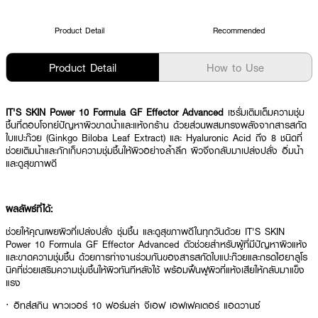
Product Detail
Recommended
Product Detail
How to Use
IT'S SKIN Power 10 Formula GF Effector Advanced
เซรั่มเติมเต็มความชุ่ม
ชื้นที่ตอบโจทย์ปัญหาผิวขาดน้ำและแห้งกร้าน ด้วยส่วนผสมทรงพลังจากสารสกัด
ใบแปะก๊วย (Ginkgo Biloba Leaf Extract) และ Hyaluronic Acid ถึง 8 ชนิดที่
ช่วยเติมน้ำและกักเก็บความชุ่มชื้นให้ผิวอย่างล้ำลึก ผิวจึงกลับมาเปล่งปลั่ง อิ่มน้ำ
และดูสุขภาพดี
ผลลัพธ์ที่ได้:
ช่วยให้คุณเผยผิวที่เปล่งปลั่ง ชุ่มชื้น และดูสุขภาพดีในทุกวันด้วย IT'S SKIN
Power 10 Formula GF Effector Advanced ตัวช่วยสำหรับผู้ที่มีปัญหาผิวแห้ง
และขาดความชุ่มชื้น ด้วยการทำงานร่วมกันของสารสกัดใบแปะก๊วยและกรดไฮยาลูโร
นิคที่ช่วยเสริมความชุ่มชื้นให้ผิวทันทีหลังใช้ พร้อมฟื้นฟูผิวที่แห้งเสียให้กลับมาแข็ง
แรง
· อิทส์สกิน พาวเวอร์ 10 ฟอร์มูล่า จีเอฟ เอฟเฟคเตอร์ แอดวานซ์