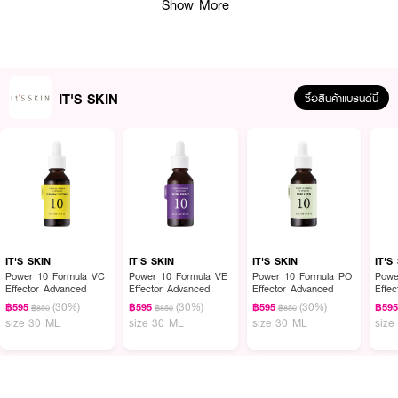
Show More
· เติมเต็มความชุ่มชื้นให้ผิว
· ลดความแห้งกร้านและฟื้นฟูผิวให้สดใส
· กักเก็บน้ำในชั้นผิวได้อย่างยาวนาน
IT'S SKIN
· เหมาะสำหรับผิวแห้งและผิวขาดน้ำ
ซื้อสินค้าแบรนด์นี้
· ปริมาณ: 30 ml.
How to Use:
· ทำความสะอาดผิวหน้าให้สะอาด
· หยดเซรั่ม 1-2 ดร็อปลงบนฝ่ามือ
IT'S SKIN
IT'S SKIN
IT'S SKIN
IT'S
· ทาให้ทั่วใบหน้า โดยเน้นบริเวณที่แห้งหรือขาดน้ำ
Power 10 Formula VC
Power 10 Formula VE
Power 10 Formula PO
Powe
Effector Advanced
Effector Advanced
Effector Advanced
Effe
· ใช้เป็นประจำทุกเช้าและเย็น
(30%)
(30%)
(30%)
฿595
฿595
฿595
฿59
฿850
฿850
฿850
size 30 ML
size 30 ML
size 30 ML
size
คำแนะนำ:
· เหมาะสำหรับใช้หลังการล้างหน้า เพื่อเตรียมผิวสำหรับการบำรุงในขั้นตอนถัดไป