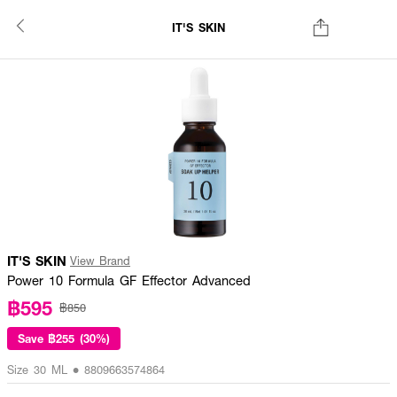
IT'S SKIN
IT'S SKIN
View Brand
Power 10 Formula GF Effector Advanced
฿595
฿850
Save
฿255 (30%)
Size 30 ML • 8809663574864